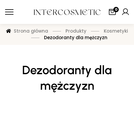
0
Strona główna
Produkty
Kosmetyki
Dezodoranty dla mężczyzn
Dezodoranty dla
mężczyzn
DEZODORANTY DLA MĘŻCZYZN
Zaloguj się, aby zobaczyć cenę