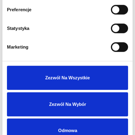
DEZODORANTY DLA MĘŻCZYZN
Preferencje
Zaloguj się, aby zobaczyć cenę
Statystyka
RABANNE INVICTUS HOMME DEO STICK 75G
Marketing
Zezwól Na Wszystkie
DEZODORANTY DLA MĘŻCZYZN
Zaloguj się, aby zobaczyć cenę
Zezwól Na Wybór
YSL Y HOMME DEO STICK 75G
Odmowa