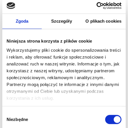
MONTBLANC LEGEND DEO SPRAY 100ML
Zgoda
Szczegóły
O plikach cookies
Niniejsza strona korzysta z plików cookie
Wykorzystujemy pliki cookie do spersonalizowania treści
i reklam, aby oferować funkcje społecznościowe i
DEZODORANTY DLA MĘŻCZYZN
analizować ruch w naszej witrynie. Informacje o tym, jak
Zaloguj się, aby zobaczyć cenę
korzystasz z naszej witryny, udostępniamy partnerom
społecznościowym, reklamowym i analitycznym.
RABANNE 1 MILLION HOMME DEO STICK
Partnerzy mogą połączyć te informacje z innymi danymi
otrzymanymi od Ciebie lub uzyskanymi podczas
korzystania z ich usług.
Wybór
Niezbędne
zgody