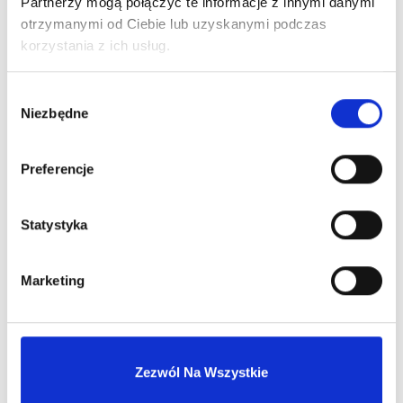
Partnerzy mogą połączyć te informacje z innymi danymi
otrzymanymi od Ciebie lub uzyskanymi podczas
korzystania z ich usług.
Wybór
Niezbędne
zgody
ZAPACHY DLA MĘŻCZYZN
Preferencje
Zaloguj się, aby zobaczyć cenę
VERSACE MAN EAU FRAICHE EDT 50ML + SHOWER GEL
100ML
Statystyka
Marketing
Zezwól Na Wszystkie
1
2
3