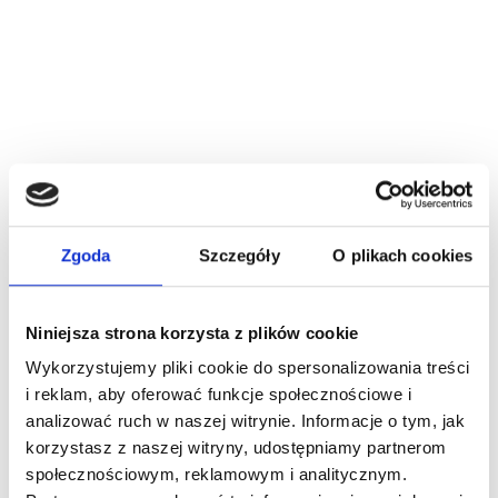
ZAPACHY DLA MĘŻCZYZN
Zaloguj się, aby zobaczyć cenę
VERSACE EROS ENERGY EDP 50ML + SHOWER GEL 50ML
+ AFTER SHAVE BALM 50ML
Zgoda
Szczegóły
O plikach cookies
Niniejsza strona korzysta z plików cookie
Wykorzystujemy pliki cookie do spersonalizowania treści
ZAPACHY DLA MĘŻCZYZN
i reklam, aby oferować funkcje społecznościowe i
Zaloguj się, aby zobaczyć cenę
analizować ruch w naszej witrynie. Informacje o tym, jak
korzystasz z naszej witryny, udostępniamy partnerom
VERSACE EROS FLAME MAN EDP 100ML + EDP 10ML +
społecznościowym, reklamowym i analitycznym.
KOSMETYCZKA