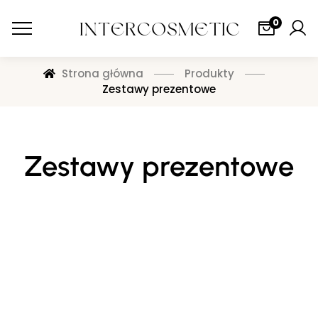
0
Strona główna
Produkty
Zestawy prezentowe
Zestawy prezentowe
ZAPACHY DLA MĘŻCZYZN
Zaloguj się, aby zobaczyć cenę
RABANNE 1 MILLION HOMME EDT 100ML+ EDT 20ML
TRAVEL EXCLUSIVE