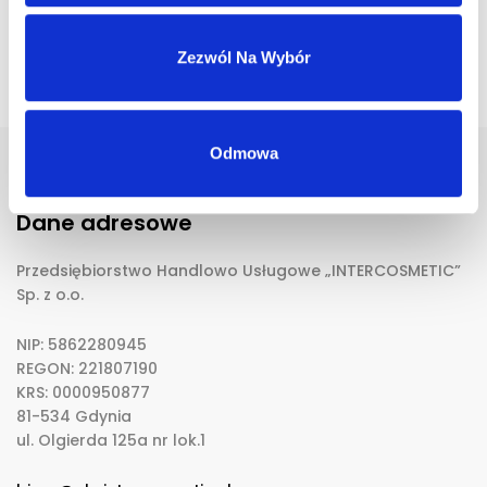
Zezwól Na Wybór
Odmowa
Dane adresowe
Przedsiębiorstwo Handlowo Usługowe „INTERCOSMETIC”
Sp. z o.o.
NIP: 5862280945
REGON: 221807190
KRS: 0000950877
81-534 Gdynia
ul. Olgierda 125a nr lok.1