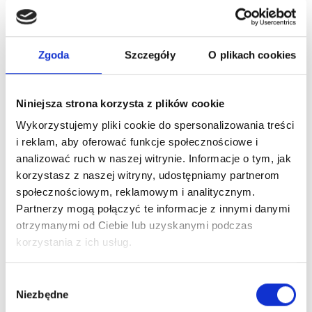
Zaloguj się
Zgoda
Szczegóły
O plikach cookies
Niniejsza strona korzysta z plików cookie
Wykorzystujemy pliki cookie do spersonalizowania treści
Dlaczego warto?
i reklam, aby oferować funkcje społecznościowe i
analizować ruch w naszej witrynie. Informacje o tym, jak
Oryginalny produkt z autoryzowanej
dystrybucji
korzystasz z naszej witryny, udostępniamy partnerom
społecznościowym, reklamowym i analitycznym.
Partnerzy mogą połączyć te informacje z innymi danymi
Wysyłka 24h z magazynu w Polsce
otrzymanymi od Ciebie lub uzyskanymi podczas
korzystania z ich usług.
Stały opiekun handlowy
Wybór
Niezbędne
zgody
Szybka obsługa zwrotów i reklamacji