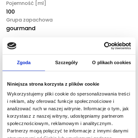
Pojemność [ml]
100
Grupa zapachowa
gourmand
Dostępność i logistyka
Wysyłka / odbiór osobisty
Zgoda
Szczegóły
O plikach cookies
Kurier DHL, Paczkomat InPost, odiór osobisty
Czas realizacji
3-6 dni robocze
Niniejsza strona korzysta z plików cookie
Dostępność magazynowa
Wykorzystujemy pliki cookie do spersonalizowania treści
Niska dostępność
i reklam, aby oferować funkcje społecznościowe i
analizować ruch w naszej witrynie. Informacje o tym, jak
korzystasz z naszej witryny, udostępniamy partnerom
To również może Ciebie
społecznościowym, reklamowym i analitycznym.
zainteresować
Partnerzy mogą połączyć te informacje z innymi danymi