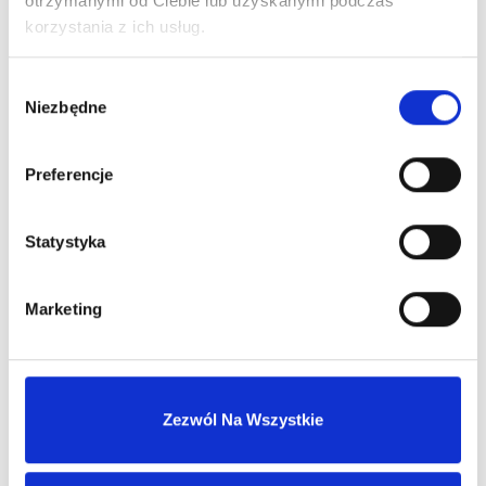
otrzymanymi od Ciebie lub uzyskanymi podczas
korzystania z ich usług.
Zaloguj się, aby zobaczyć cenę
HERRERA LA BOMBA EDP
Wybór
woda perfumowana
Niezbędne
zgody
Preferencje
Dowiedz się więcej
Statystyka
Zaloguj się
Marketing
Zaloguj się, aby zobaczyć cenę
ARMANI MY WAY YLANG EDP
Zezwól Na Wszystkie
woda perfumowana