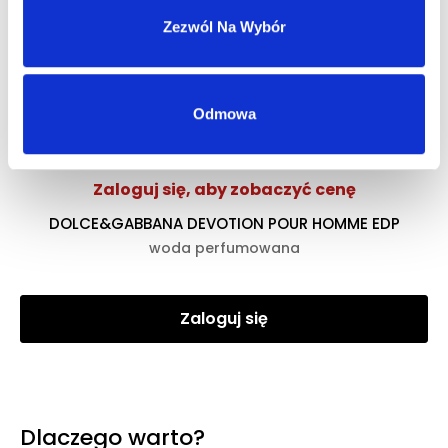
Dowiedz się więcej
Zezwól Na Wybór
Zaloguj się
Odmowa
Zaloguj się, aby zobaczyć cenę
DOLCE&GABBANA DEVOTION POUR HOMME EDP
woda perfumowana
Zaloguj się
Dlaczego warto?