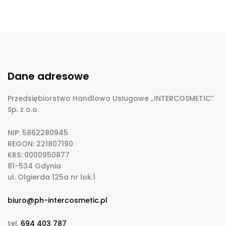
Dane adresowe
Przedsiębiorstwo Handlowo Usługowe „INTERCOSMETIC”
Sp. z o.o.
NIP: 5862280945
REGON: 221807190
KRS: 0000950877
81-534 Gdynia
ul. Olgierda 125a nr lok.1
biuro@ph-intercosmetic.pl
tel.
694 403 787