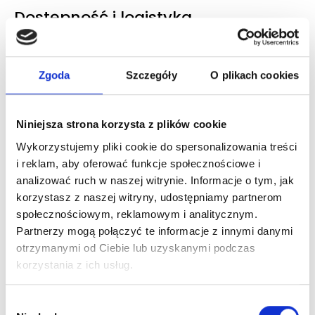
Dostępność i logistyka
Wysyłka / odbiór osobisty
Kurier DHL, Paczkomat InPost, odiór osobisty
Zgoda
Szczegóły
O plikach cookies
Czas realizacji
3-6 dni robocze
Niniejsza strona korzysta z plików cookie
To również może Ciebie
Wykorzystujemy pliki cookie do spersonalizowania treści
zainteresować
i reklam, aby oferować funkcje społecznościowe i
analizować ruch w naszej witrynie. Informacje o tym, jak
korzystasz z naszej witryny, udostępniamy partnerom
Zaloguj się, aby zobaczyć cenę
społecznościowym, reklamowym i analitycznym.
Partnerzy mogą połączyć te informacje z innymi danymi
HERRERA LA BOMBA EDP
otrzymanymi od Ciebie lub uzyskanymi podczas
woda perfumowana
korzystania z ich usług.
Dowiedz się więcej
Wybór