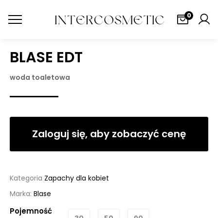
0
BLASE EDT
woda toaletowa
Zaloguj się, aby zobaczyć cenę
Kategoria
Zapachy dla kobiet
Marka:
Blase
Pojemność