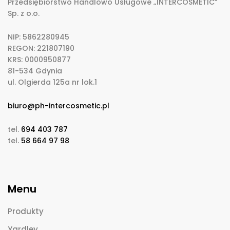
Przedsiębiorstwo Handlowo Usługowe „INTERCOSMETIC”
Sp. z o.o.
NIP: 5862280945
REGON: 221807190
KRS: 0000950877
81-534 Gdynia
ul. Olgierda 125a nr lok.1
biuro@ph-intercosmetic.pl
tel.
694 403 787
tel.
58 664 97 98
Menu
Produkty
Yardley