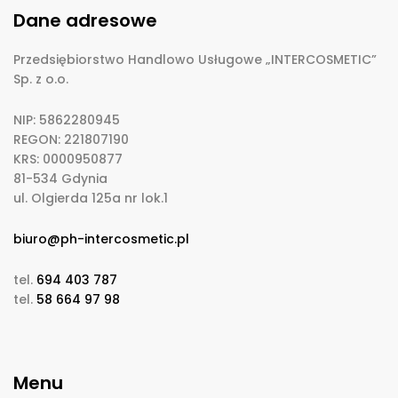
Dane adresowe
Przedsiębiorstwo Handlowo Usługowe „INTERCOSMETIC”
Sp. z o.o.
NIP: 5862280945
REGON: 221807190
KRS: 0000950877
81-534 Gdynia
ul. Olgierda 125a nr lok.1
biuro@ph-intercosmetic.pl
tel.
694 403 787
tel.
58 664 97 98
Menu