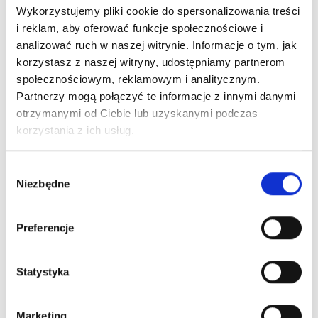
Budujemy zaufanie
Wykorzystujemy pliki cookie do spersonalizowania treści
od ponad 30 lat
i reklam, aby oferować funkcje społecznościowe i
analizować ruch w naszej witrynie. Informacje o tym, jak
korzystasz z naszej witryny, udostępniamy partnerom
Od lat współpracujemy z polskimi i europejskimi
społecznościowym, reklamowym i analitycznym.
markami kosmetycznymi.
Partnerzy mogą połączyć te informacje z innymi danymi
otrzymanymi od Ciebie lub uzyskanymi podczas
Naszym celem jest dostarczanie oryginalnych,
korzystania z ich usług.
skutecznych i atrakcyjnych produktów dla
branży beauty.
Wybór
Niezbędne
zgody
Z Intercosmetic możesz liczyć na stabilność,
terminowość i partnerskie podejście.
Preferencje
Statystyka
30
+
Marketing