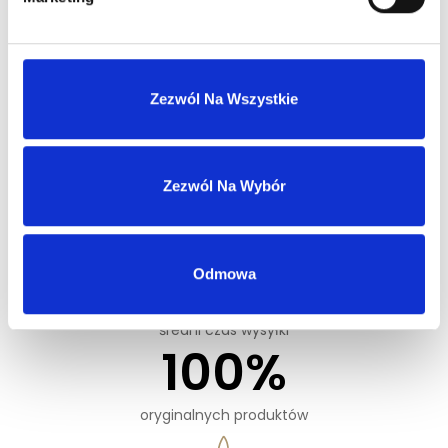
lat doświadczenia
Zezwól Na Wszystkie
Zezwól Na Wybór
24
h
Odmowa
średni czas wysyłki
100
%
oryginalnych produktów