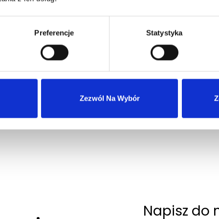
Preferencje
Statystyka
Wysyłka 24h z magazynu w Polsce
Szybka obsługa zwrotów i reklamacji
Zezwól Na Wybór
Z
Napisz do 