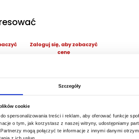
eresować
obaczyć
Zaloguj się, aby zobaczyć
cenę
NG EDP
DOLCE&GABBANA DEVOTION
POUR HOMME EDP
ana
woda perfumowana
Szczegóły
Zaloguj się
cej
 plików cookie
do spersonalizowania treści i reklam, aby oferować funkcje sp
ormacje o tym, jak korzystasz z naszej witryny, udostępniamy p
Partnerzy mogą połączyć te informacje z innymi danymi otrzym
nia z ich usług.