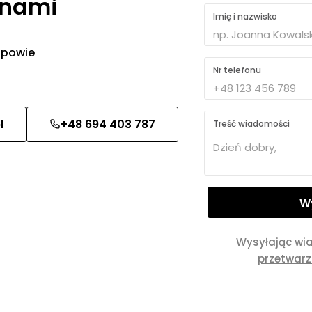
 nami
Imię i nazwisko
 odpowie
Nr telefonu
l
+48 694 403 787
Treść wiadomości
Wysyłając wi
przetwar