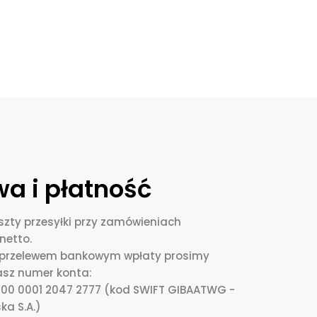
a i płatność
zty przesyłki przy zamówieniach
netto.
i przelewem bankowym wpłaty prosimy
asz numer konta:
0000 0001 2047 2777 (kod SWIFT GIBAATWG -
ka S.A.)