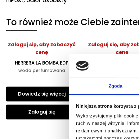
InPost, odiór osobisty
To również może Ciebie zaint
Zaloguj się, aby zobaczyć
Zaloguj się, aby z
cenę
cenę
HERRERA LA BOMBA EDP
ARMANI MY WAY YLA
woda perfumowana
woda perfumow
Zgoda
Dowiedz się więcej
Dowiedz się wię
Niniejsza strona korzysta z
Zaloguj się
Zaloguj się
Wykorzystujemy pliki cookie 
ruch w naszej witrynie. Inf
reklamowym i analitycznym. 
uzyskanymi podczas korzysta