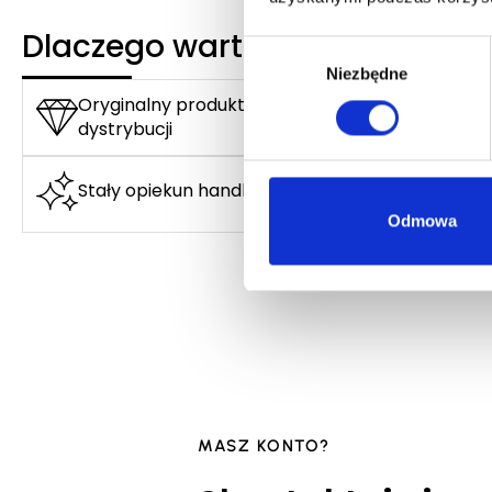
Dlaczego warto?
Wybór
Niezbędne
zgody
Oryginalny produkt z autoryzowanej
dystrybucji
Stały opiekun handlowy
Odmowa
MASZ KONTO?