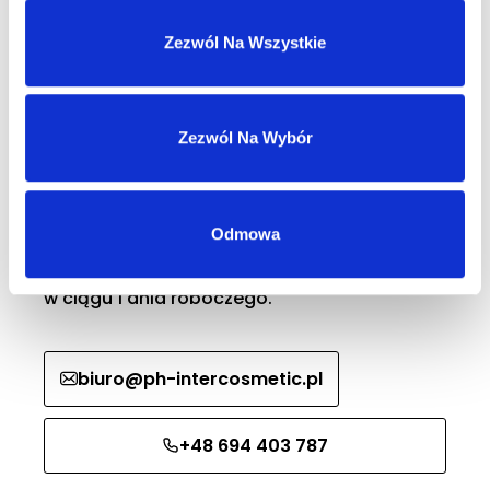
Zezwól Na Wszystkie
Zezwól Na Wybór
MASZ KONTO?
Skontaktuj się z nami
Odmowa
Nasz dział sprzedaży hurtowej odpowie
w ciągu 1 dnia roboczego.
biuro@ph-intercosmetic.pl
+48 694 403 787