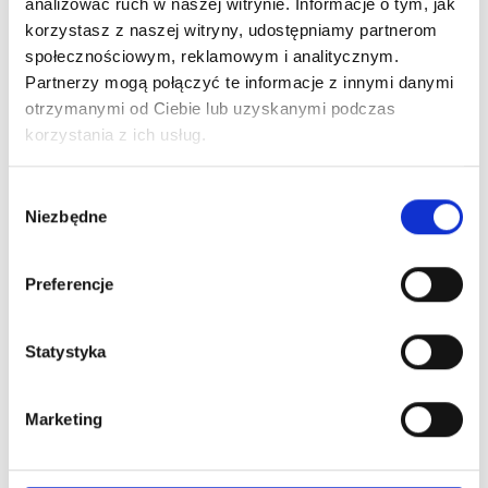
analizować ruch w naszej witrynie. Informacje o tym, jak
korzystasz z naszej witryny, udostępniamy partnerom
społecznościowym, reklamowym i analitycznym.
Zaloguj się
Partnerzy mogą połączyć te informacje z innymi danymi
otrzymanymi od Ciebie lub uzyskanymi podczas
korzystania z ich usług.
Wybór
Dlaczego warto?
Niezbędne
zgody
Oryginalny produkt z autoryzowanej
dystrybucji
Preferencje
Wysyłka 24h z magazynu w Polsce
Statystyka
Stały opiekun handlowy
Marketing
Szybka obsługa zwrotów i reklamacji