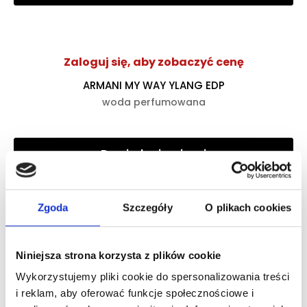
Zaloguj się, aby zobaczyć cenę
ARMANI MY WAY YLANG EDP
woda perfumowana
Dowiedz się więcej
Zaloguj się
Zgoda
Szczegóły
O plikach cookies
Niniejsza strona korzysta z plików cookie
Zaloguj się, aby zobaczyć cenę
Wykorzystujemy pliki cookie do spersonalizowania treści
DOLCE&GABBANA DEVOTION POUR HOMME EDP
i reklam, aby oferować funkcje społecznościowe i
woda perfumowana