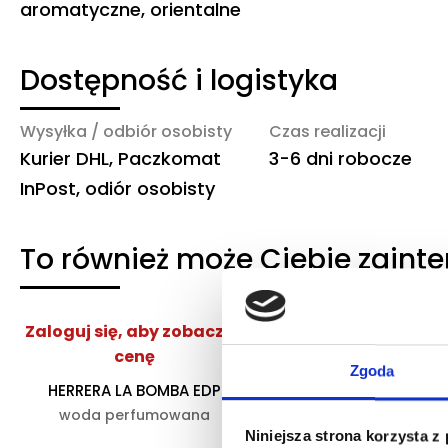
aromatyczne, orientalne
Dostępność i logistyka
Wysyłka / odbiór osobisty
Czas realizacji
Kurier DHL, Paczkomat
3-6 dni robocze
InPost, odiór osobisty
To również może Ciebie zaint
Zaloguj się, aby zobaczyć
Zaloguj się, aby z
cenę
cenę
Zgoda
HERRERA LA BOMBA EDP
ARMANI MY WAY YLA
woda perfumowana
woda perfumow
Niniejsza strona korzysta z