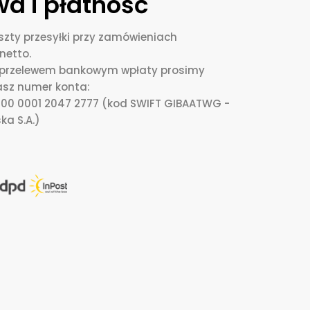
a i płatność
zty przesyłki przy zamówieniach
netto.
i przelewem bankowym wpłaty prosimy
asz numer konta:
0000 0001 2047 2777 (kod SWIFT GIBAATWG -
ka S.A.)