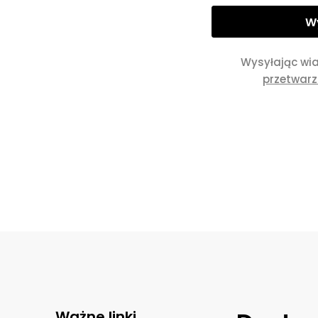
Wysyłając wi
przetwar
Ważne linki