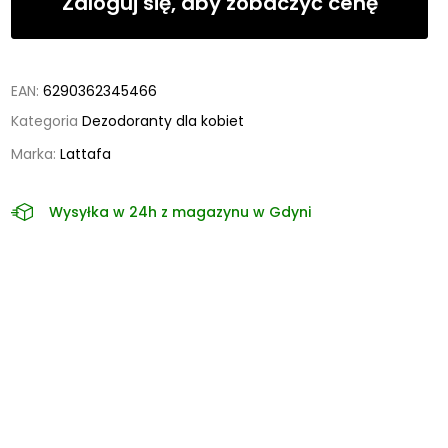
Zaloguj się, aby zobaczyć cenę
EAN:
6290362345466
Kategoria
Dezodoranty dla kobiet
Marka:
Lattafa
Wysyłka w 24h z magazynu w Gdyni