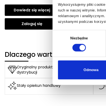
Wykorzystujemy pliki cookie 
Dowiedz się więcej
Dowiedz się wię
ruch w naszej witrynie. Inf
reklamowym i analitycznym. 
uzyskanymi podczas korzysta
Zaloguj się
Zaloguj się
Wybór
Niezbędne
zgody
Dlaczego warto?
Oryginalny produkt z autoryzowanej
Odmowa
dystrybucji
Stały opiekun handlowy