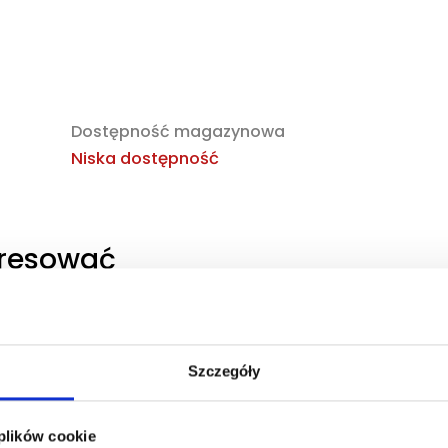
Dostępność magazynowa
Niska dostępność
eresować
obaczyć
Zaloguj się, aby zobaczyć
cenę
Szczegóły
NG EDP
DOLCE&GABBANA DEVOTION
POUR HOMME EDP
ana
 plików cookie
woda perfumowana