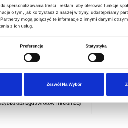
do spersonalizowania treści i reklam, aby oferować funkcje sp
Zaloguj się
cej
ormacje o tym, jak korzystasz z naszej witryny, udostępniamy p
Partnerzy mogą połączyć te informacje z innymi danymi otrzym
nia z ich usług.
Preferencje
Statystyka
Wysyłka 24h z magazynu w Polsce
Zezwól Na Wybór
Z
Szybka obsługa zwrotów i reklamacji