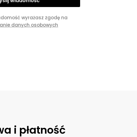
adomość wyrażasz zgodę na
zanie danych osobowych
a i płatność