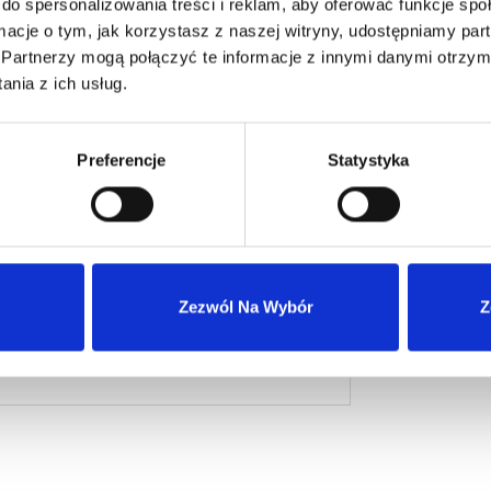
do spersonalizowania treści i reklam, aby oferować funkcje sp
Zaloguj się
cej
ormacje o tym, jak korzystasz z naszej witryny, udostępniamy p
Partnerzy mogą połączyć te informacje z innymi danymi otrzym
nia z ich usług.
Preferencje
Statystyka
Wysyłka 24h z magazynu w Polsce
Zezwól Na Wybór
Z
Szybka obsługa zwrotów i reklamacji