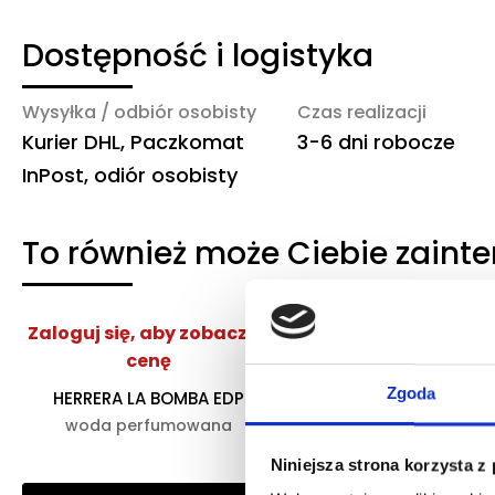
Dostępność i logistyka
Wysyłka / odbiór osobisty
Czas realizacji
Kurier DHL, Paczkomat
3-6 dni robocze
InPost, odiór osobisty
To również może Ciebie zaint
Zaloguj się, aby zobaczyć
Zaloguj się, aby z
cenę
cenę
Zgoda
HERRERA LA BOMBA EDP
ARMANI MY WAY YLA
woda perfumowana
woda perfumow
Niniejsza strona korzysta z