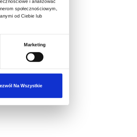
ołecznościowe i analizować
artnerom społecznościowym,
anymi od Ciebie lub
Marketing
ezwól Na Wszystkie