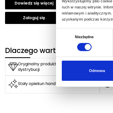
Wykorzystujemy pliki cookie 
Dowiedz się więcej
Dowiedz się wię
ruch w naszej witrynie. Inf
reklamowym i analitycznym. 
Zaloguj się
Zaloguj się
uzyskanymi podczas korzysta
Wybór
Niezbędne
zgody
Dlaczego warto?
Oryginalny produkt z autoryzowanej
dystrybucji
Odmowa
Stały opiekun handlowy