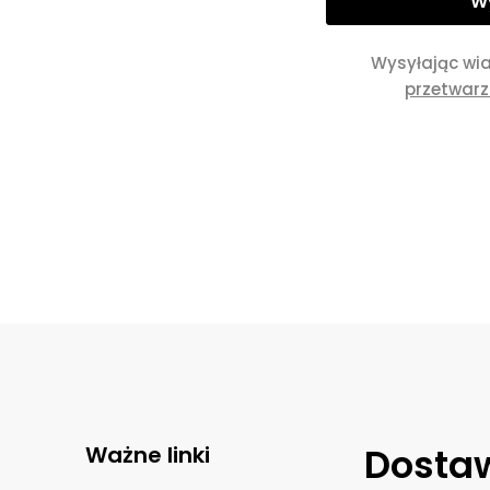
Wysyłając wi
przetwar
Dostaw
Ważne linki