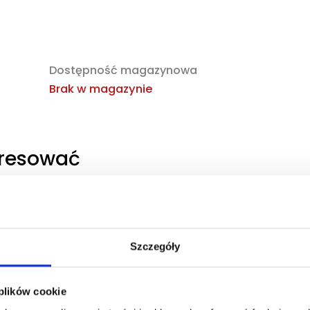
Dostępność magazynowa
Brak w magazynie
eresować
obaczyć
Zaloguj się, aby zobaczyć
cenę
Szczegóły
NG EDP
DOLCE&GABBANA DEVOTION
POUR HOMME EDP
ana
woda perfumowana
 plików cookie