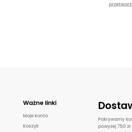
przetwar
Dostaw
Ważne linki
Moje konto
Pokrywamy kos
Koszyk
powyżej 750 zł 