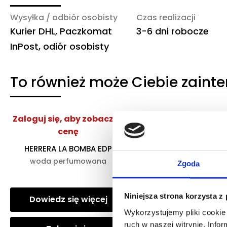
Wysyłka / odbiór osobisty
Czas realizacji
Kurier DHL, Paczkomat
3-6 dni robocze
InPost, odiór osobisty
To również może Ciebie zaint
Zaloguj się, aby zobaczyć
Zaloguj się, aby z
cenę
cenę
HERRERA LA BOMBA EDP
ARMANI MY WAY YLA
woda perfumowana
woda perfumow
Zgoda
Niniejsza strona korzysta z
Dowiedz się więcej
Dowiedz się wię
Wykorzystujemy pliki cookie 
ruch w naszej witrynie. Inf