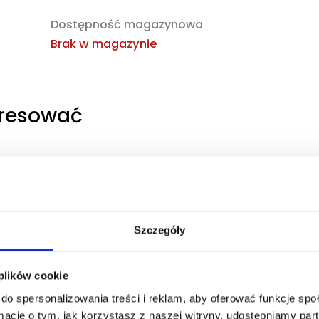
Dostępność magazynowa
Brak w magazynie
eresować
obaczyć
Zaloguj się, aby zobaczyć
cenę
NG EDP
DOLCE&GABBANA DEVOTION
POUR HOMME EDP
ana
Szczegóły
woda perfumowana
Zaloguj się
 plików cookie
cej
do spersonalizowania treści i reklam, aby oferować funkcje sp
ormacje o tym, jak korzystasz z naszej witryny, udostępniamy p