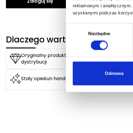
Zaloguj się
Zaloguj się
reklamowym i analitycznym. 
uzyskanymi podczas korzysta
Wybór
Niezbędne
zgody
Dlaczego warto?
Oryginalny produkt z autoryzowanej
dystrybucji
Odmowa
Stały opiekun handlowy