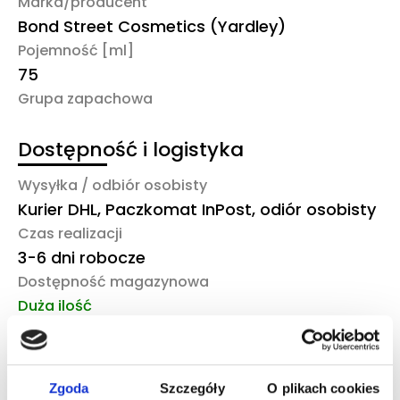
Marka/producent
Bond Street Cosmetics (Yardley)
Pojemność [ml]
75
Grupa zapachowa
Dostępność i logistyka
Wysyłka / odbiór osobisty
Kurier DHL, Paczkomat InPost, odiór osobisty
Czas realizacji
3-6 dni robocze
Dostępność magazynowa
Duża ilość
To również może Ciebie
Zgoda
Szczegóły
O plikach cookies
zainteresować