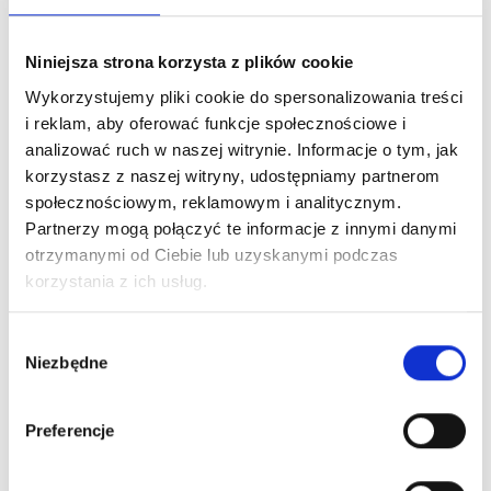
Zaloguj się, aby zobaczyć cenę
Niniejsza strona korzysta z plików cookie
HERRERA LA BOMBA EDP
Wykorzystujemy pliki cookie do spersonalizowania treści
i reklam, aby oferować funkcje społecznościowe i
woda perfumowana
analizować ruch w naszej witrynie. Informacje o tym, jak
korzystasz z naszej witryny, udostępniamy partnerom
społecznościowym, reklamowym i analitycznym.
Dowiedz się więcej
Partnerzy mogą połączyć te informacje z innymi danymi
otrzymanymi od Ciebie lub uzyskanymi podczas
Zaloguj się
korzystania z ich usług.
Wybór
Niezbędne
zgody
Zaloguj się, aby zobaczyć cenę
ARMANI MY WAY YLANG EDP
Preferencje
woda perfumowana