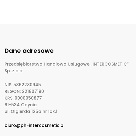
Dane adresowe
Przedsiębiorstwo Handlowo Usługowe „INTERCOSMETIC”
Sp. z o.o.
NIP: 5862280945
REGON: 221807190
KRS: 0000950877
81-534 Gdynia
ul. Olgierda 125a nr lok.1
biuro@ph-intercosmetic.pl