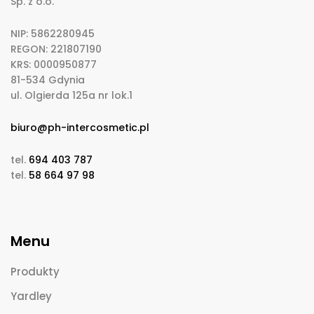
Sp. z o.o.
NIP: 5862280945
REGON: 221807190
KRS: 0000950877
81-534 Gdynia
ul. Olgierda 125a nr lok.1
biuro@ph-intercosmetic.pl
tel.
694 403 787
tel.
58 664 97 98
Menu
Produkty
Yardley