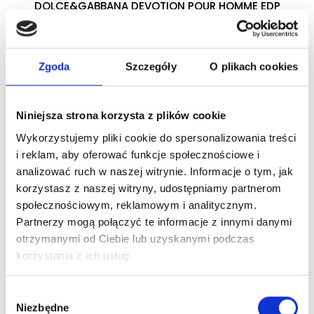
DOLCE&GABBANA DEVOTION POUR HOMME EDP
woda perfumowana
Zgoda
Szczegóły
O plikach cookies
Zaloguj się
Niniejsza strona korzysta z plików cookie
Wykorzystujemy pliki cookie do spersonalizowania treści
Dlaczego warto?
i reklam, aby oferować funkcje społecznościowe i
analizować ruch w naszej witrynie. Informacje o tym, jak
Oryginalny produkt z autoryzowanej
korzystasz z naszej witryny, udostępniamy partnerom
dystrybucji
społecznościowym, reklamowym i analitycznym.
Partnerzy mogą połączyć te informacje z innymi danymi
Wysyłka 24h z magazynu w Polsce
otrzymanymi od Ciebie lub uzyskanymi podczas
korzystania z ich usług.
Stały opiekun handlowy
Wybór
Niezbędne
zgody