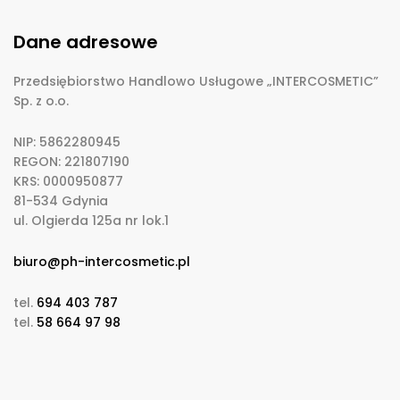
Dane adresowe
Przedsiębiorstwo Handlowo Usługowe „INTERCOSMETIC”
Sp. z o.o.
NIP: 5862280945
REGON: 221807190
KRS: 0000950877
81-534 Gdynia
ul. Olgierda 125a nr lok.1
biuro@ph-intercosmetic.pl
tel.
694 403 787
tel.
58 664 97 98