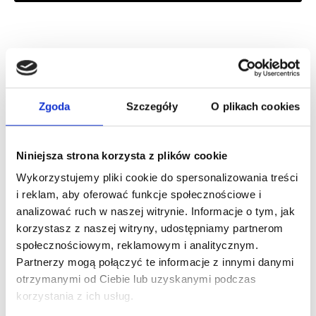
Zaloguj się, aby zobaczyć cenę
DOLCE&GABBANA DEVOTION POUR HOMME EDP
woda perfumowana
Zgoda
Szczegóły
O plikach cookies
Zaloguj się
Niniejsza strona korzysta z plików cookie
Wykorzystujemy pliki cookie do spersonalizowania treści
i reklam, aby oferować funkcje społecznościowe i
analizować ruch w naszej witrynie. Informacje o tym, jak
korzystasz z naszej witryny, udostępniamy partnerom
Dlaczego warto?
społecznościowym, reklamowym i analitycznym.
Partnerzy mogą połączyć te informacje z innymi danymi
Oryginalny produkt z autoryzowanej
dystrybucji
otrzymanymi od Ciebie lub uzyskanymi podczas
korzystania z ich usług.