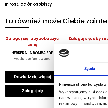
InPost, odiór osobisty
To również może Ciebie zaint
Zaloguj się, aby zobaczyć
Zaloguj się, aby z
cenę
cenę
HERRERA LA BOMBA EDP
ARMANI MY WAY YLA
woda perfumowana
woda perfumow
Zgoda
Dowiedz się więcej
Dowiedz się wię
Niniejsza strona korzysta z
Zaloguj się
Zaloguj się
Wykorzystujemy pliki cookie 
ruch w naszej witrynie. Inf
reklamowym i analitycznym. 