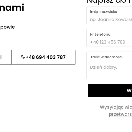
 nami
Imię i nazwisko
 odpowie
Nr telefonu
l
+48 694 403 787
Treść wiadomości
Wysyłając wi
przetwar