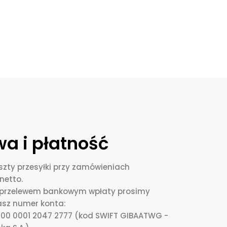
a i płatność
zty przesyłki przy zamówieniach
netto.
i przelewem bankowym wpłaty prosimy
asz numer konta:
0000 0001 2047 2777 (kod SWIFT GIBAATWG -