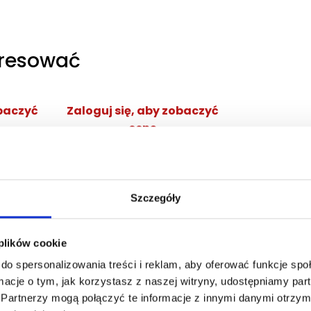
eresować
obaczyć
Zaloguj się, aby zobaczyć
cenę
NG EDP
DOLCE&GABBANA DEVOTION
POUR HOMME EDP
ana
woda perfumowana
Szczegóły
Zaloguj się
cej
 plików cookie
do spersonalizowania treści i reklam, aby oferować funkcje sp
ormacje o tym, jak korzystasz z naszej witryny, udostępniamy p
Partnerzy mogą połączyć te informacje z innymi danymi otrzym