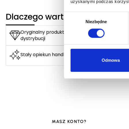
uzyskanymi podczas korzysta
Dlaczego warto?
Wybór
Niezbędne
zgody
Oryginalny produkt z autoryzowanej
dystrybucji
Stały opiekun handlowy
Odmowa
MASZ KONTO?