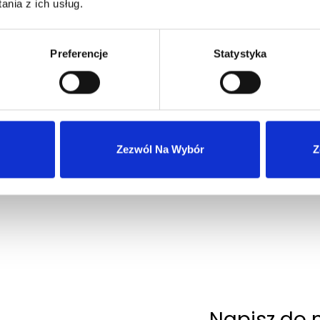
nia z ich usług.
Preferencje
Statystyka
Wysyłka 24h z magazynu w Polsce
Szybka obsługa zwrotów i reklamacji
Zezwól Na Wybór
Z
Napisz do 