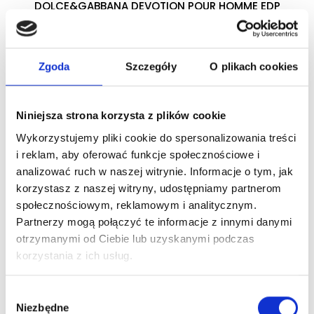
DOLCE&GABBANA DEVOTION POUR HOMME EDP
woda perfumowana
Zgoda
Szczegóły
O plikach cookies
Zaloguj się
Niniejsza strona korzysta z plików cookie
Wykorzystujemy pliki cookie do spersonalizowania treści
Dlaczego warto?
i reklam, aby oferować funkcje społecznościowe i
analizować ruch w naszej witrynie. Informacje o tym, jak
Oryginalny produkt z autoryzowanej
korzystasz z naszej witryny, udostępniamy partnerom
dystrybucji
społecznościowym, reklamowym i analitycznym.
Partnerzy mogą połączyć te informacje z innymi danymi
Wysyłka 24h z magazynu w Polsce
otrzymanymi od Ciebie lub uzyskanymi podczas
korzystania z ich usług.
Stały opiekun handlowy
Wybór
Niezbędne
zgody