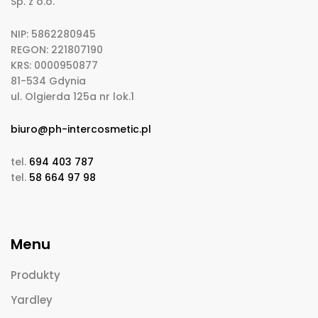
Sp. z o.o.
NIP: 5862280945
REGON: 221807190
KRS: 0000950877
81-534 Gdynia
ul. Olgierda 125a nr lok.1
biuro@ph-intercosmetic.pl
tel.
694 403 787
tel.
58 664 97 98
Menu
Produkty
Yardley