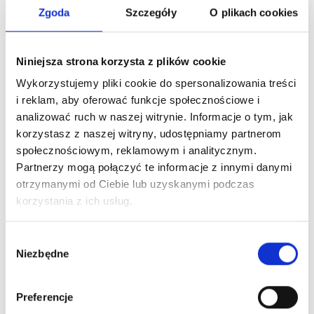
Zgoda
Szczegóły
O plikach cookies
Dlaczego warto?
Niniejsza strona korzysta z plików cookie
Oryginalny produkt z autoryzowanej
Wykorzystujemy pliki cookie do spersonalizowania treści
dystrybucji
i reklam, aby oferować funkcje społecznościowe i
analizować ruch w naszej witrynie. Informacje o tym, jak
Wysyłka 24h z magazynu w Polsce
korzystasz z naszej witryny, udostępniamy partnerom
społecznościowym, reklamowym i analitycznym.
Partnerzy mogą połączyć te informacje z innymi danymi
Stały opiekun handlowy
otrzymanymi od Ciebie lub uzyskanymi podczas
korzystania z ich usług.
Szybka obsługa zwrotów i reklamacji
Wybór
Niezbędne
zgody
Preferencje