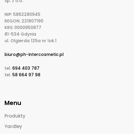
Sp. z o.o.
NIP: 5862280945
REGON: 221807190
KRS: 0000950877
81-534 Gdynia
ul. Olgierda 125a nr lok.1
biuro@ph-intercosmetic.pl
tel.
694 403 787
tel.
58 664 97 98
Menu
Produkty
Yardley