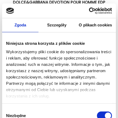
DOLCE&GABBANA DEVOTION POUR HOMME EDP
woda perfumowana
Zgoda
Szczegóły
O plikach cookies
Zaloguj się
Niniejsza strona korzysta z plików cookie
Wykorzystujemy pliki cookie do spersonalizowania treści
Dlaczego warto?
i reklam, aby oferować funkcje społecznościowe i
analizować ruch w naszej witrynie. Informacje o tym, jak
Oryginalny produkt z autoryzowanej
korzystasz z naszej witryny, udostępniamy partnerom
dystrybucji
społecznościowym, reklamowym i analitycznym.
Partnerzy mogą połączyć te informacje z innymi danymi
Wysyłka 24h z magazynu w Polsce
otrzymanymi od Ciebie lub uzyskanymi podczas
korzystania z ich usług.
Stały opiekun handlowy
Wybór
Niezbędne
zgody