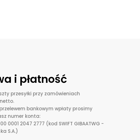
a i płatność
zty przesyłki przy zamówieniach
netto.
i przelewem bankowym wpłaty prosimy
asz numer konta:
0000 0001 2047 2777 (kod SWIFT GIBAATWG -
ka S.A.)