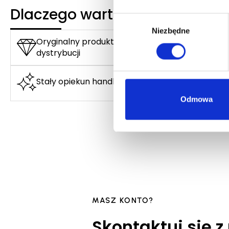
Dlaczego warto?
Wybór
Niezbędne
zgody
Oryginalny produkt z autoryzowanej
dystrybucji
Stały opiekun handlowy
Odmowa
MASZ KONTO?
Skontaktuj się z