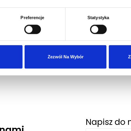
Preferencje
Statystyka
Wysyłka 24h z magazynu w Polsce
Szybka obsługa zwrotów i reklamacji
Zezwól Na Wybór
Z
Napisz do 
 nami