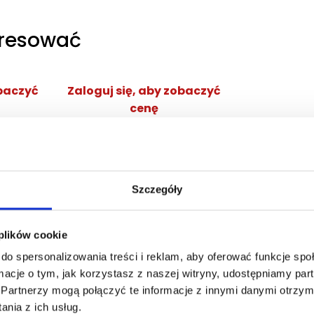
eresować
obaczyć
Zaloguj się, aby zobaczyć
cenę
NG EDP
DOLCE&GABBANA DEVOTION
POUR HOMME EDP
ana
woda perfumowana
Szczegóły
Zaloguj się
cej
 plików cookie
do spersonalizowania treści i reklam, aby oferować funkcje sp
ormacje o tym, jak korzystasz z naszej witryny, udostępniamy p
Partnerzy mogą połączyć te informacje z innymi danymi otrzym
nia z ich usług.