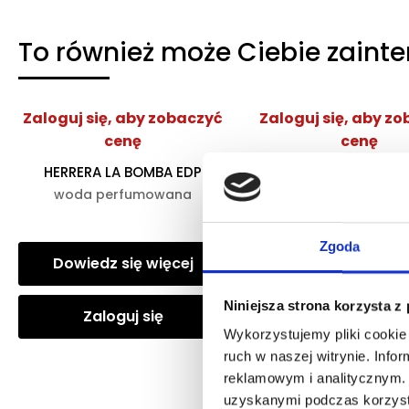
To również może Ciebie zaint
Zaloguj się, aby zobaczyć
Zaloguj się, aby z
cenę
cenę
HERRERA LA BOMBA EDP
ARMANI MY WAY YLA
woda perfumowana
woda perfumow
Zgoda
Dowiedz się więcej
Dowiedz się wię
Niniejsza strona korzysta z
Zaloguj się
Zaloguj się
Wykorzystujemy pliki cookie 
ruch w naszej witrynie. Inf
reklamowym i analitycznym. 
uzyskanymi podczas korzysta