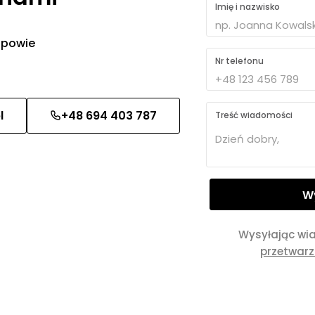
Imię i nazwisko
 odpowie
Nr telefonu
l
+48 694 403 787
Treść wiadomości
Wysyłając wi
przetwar