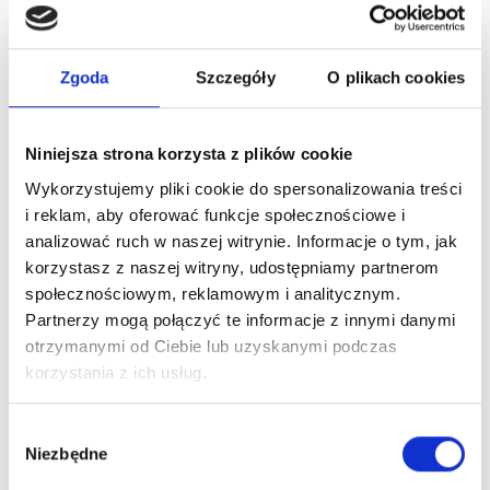
Zaloguj się
Zgoda
Szczegóły
O plikach cookies
Niniejsza strona korzysta z plików cookie
Dlaczego warto?
Wykorzystujemy pliki cookie do spersonalizowania treści
i reklam, aby oferować funkcje społecznościowe i
Oryginalny produkt z autoryzowanej
analizować ruch w naszej witrynie. Informacje o tym, jak
dystrybucji
korzystasz z naszej witryny, udostępniamy partnerom
społecznościowym, reklamowym i analitycznym.
Wysyłka 24h z magazynu w Polsce
Partnerzy mogą połączyć te informacje z innymi danymi
otrzymanymi od Ciebie lub uzyskanymi podczas
korzystania z ich usług.
Stały opiekun handlowy
Wybór
Niezbędne
zgody
Szybka obsługa zwrotów i reklamacji