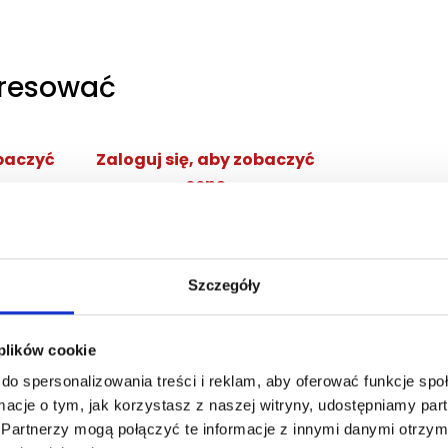
eresować
obaczyć
Zaloguj się, aby zobaczyć
cenę
NG EDP
DOLCE&GABBANA DEVOTION
POUR HOMME EDP
ana
woda perfumowana
Szczegóły
Zaloguj się
cej
 plików cookie
do spersonalizowania treści i reklam, aby oferować funkcje sp
ormacje o tym, jak korzystasz z naszej witryny, udostępniamy p
Partnerzy mogą połączyć te informacje z innymi danymi otrzym