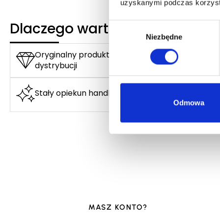
uzyskanymi podczas korzysta
Dlaczego warto?
Wybór
Niezbędne
zgody
Oryginalny produkt z autoryzowanej
dystrybucji
Stały opiekun handlowy
Odmowa
MASZ KONTO?