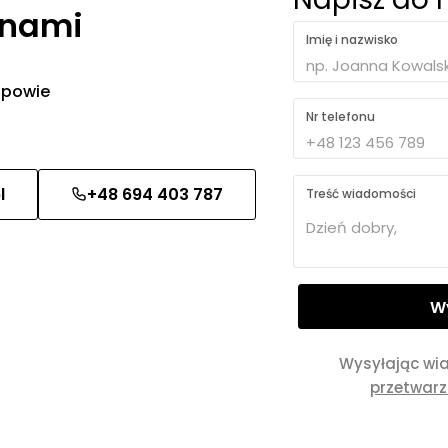
 nami
Imię i nazwisko
 odpowie
Nr telefonu
l
+48 694 403 787
Treść wiadomości
Wysyłając wi
przetwar