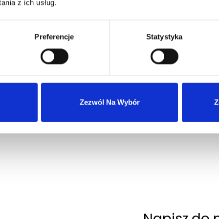
nia z ich usług.
Preferencje
Statystyka
Wysyłka 24h z magazynu w Polsce
Szybka obsługa zwrotów i reklamacji
Zezwól Na Wybór
Z
Napisz do 