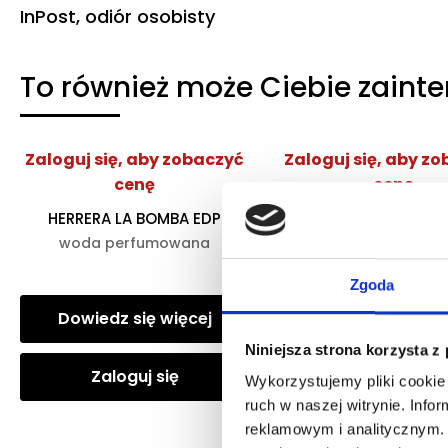
InPost, odiór osobisty
To również może Ciebie zaint
Zaloguj się, aby zobaczyć
Zaloguj się, aby z
cenę
cenę
HERRERA LA BOMBA EDP
ARMANI MY WAY YLA
woda perfumowana
woda perfumow
Zgoda
Dowiedz się więcej
Dowiedz się wię
Niniejsza strona korzysta z
Zaloguj się
Zaloguj się
Wykorzystujemy pliki cookie 
ruch w naszej witrynie. Inf
reklamowym i analitycznym. 