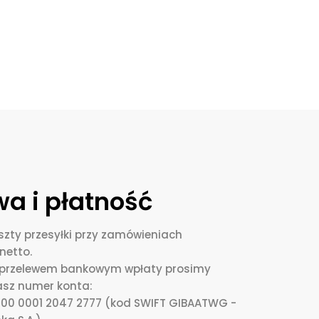
a i płatność
zty przesyłki przy zamówieniach
netto.
i przelewem bankowym wpłaty prosimy
asz numer konta:
0000 0001 2047 2777 (kod SWIFT GIBAATWG -