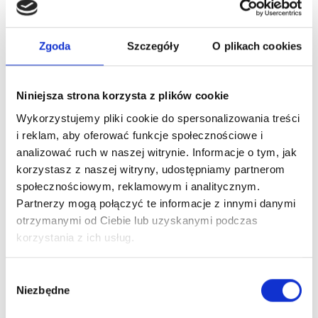
Zaloguj się
Zgoda
Szczegóły
O plikach cookies
Niniejsza strona korzysta z plików cookie
Dlaczego warto?
Wykorzystujemy pliki cookie do spersonalizowania treści
i reklam, aby oferować funkcje społecznościowe i
Oryginalny produkt z autoryzowanej
analizować ruch w naszej witrynie. Informacje o tym, jak
dystrybucji
korzystasz z naszej witryny, udostępniamy partnerom
społecznościowym, reklamowym i analitycznym.
Wysyłka 24h z magazynu w Polsce
Partnerzy mogą połączyć te informacje z innymi danymi
otrzymanymi od Ciebie lub uzyskanymi podczas
korzystania z ich usług.
Stały opiekun handlowy
Wybór
Niezbędne
zgody
Szybka obsługa zwrotów i reklamacji