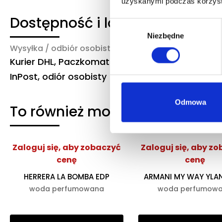
uzyskanymi podczas korzysta
Dostępność i logistyka
Wybór
Niezbędne
zgody
Wysyłka / odbiór osobisty
Czas realizacji
Kurier DHL, Paczkomat
3-6 dni robocze
InPost, odiór osobisty
Odmowa
To również może Ciebie zaint
Zaloguj się, aby zobaczyć
Zaloguj się, aby z
cenę
cenę
HERRERA LA BOMBA EDP
ARMANI MY WAY YLA
woda perfumowana
woda perfumow