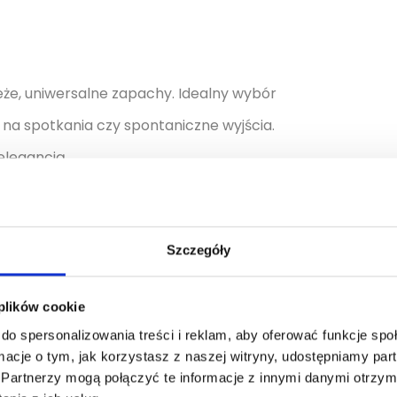
eże, uniwersalne zapachy. Idealny wybór
, na spotkania czy spontaniczne wyjścia.
elegancją.
Szczegóły
Pojemność [ml]
 plików cookie
30, 50, 100
do spersonalizowania treści i reklam, aby oferować funkcje sp
ormacje o tym, jak korzystasz z naszej witryny, udostępniamy p
Partnerzy mogą połączyć te informacje z innymi danymi otrzym