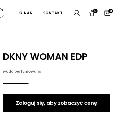
0
0
O NAS
KONTAKT
DKNY WOMAN EDP
woda perfumowana
Zaloguj się, aby zobaczyć cenę