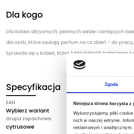
Dla kogo
Dla kobiet aktywnych, pewnych siebie i ceniących świ
dla osób, które szukają perfum na co dzień – do pracy
Sprawdzi się u kobiet, które lubią lekkość połączoną z 
Specyfikacja
Zgoda
EAN
Marka/producent
Niniejsza strona korzysta z
Wybierz wariant
DKNY
Wykorzystujemy pliki cookie 
Grupa zapachowa
ruch w naszej witrynie. Inf
cytrusowe
reklamowym i analitycznym. 