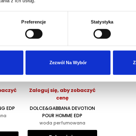
nia z ich usług.
Preferencje
Statystyka
Zezwól Na Wybór
Z
eresować
obaczyć
Zaloguj się, aby zobaczyć
cenę
NG EDP
DOLCE&GABBANA DEVOTION
POUR HOMME EDP
ana
woda perfumowana