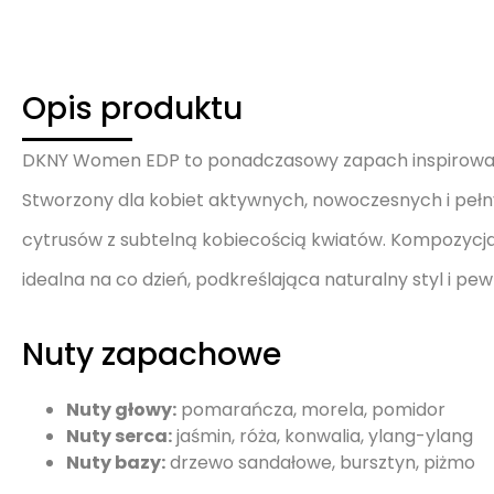
Opis produktu
DKNY Women EDP to ponadczasowy zapach inspirowan
Stworzony dla kobiet aktywnych, nowoczesnych i pełny
cytrusów z subtelną kobiecością kwiatów. Kompozycja j
idealna na co dzień, podkreślająca naturalny styl i pew
Nuty zapachowe
Nuty głowy:
pomarańcza, morela, pomidor
Nuty serca:
jaśmin, róża, konwalia, ylang-ylang
Nuty bazy:
drzewo sandałowe, bursztyn, piżmo