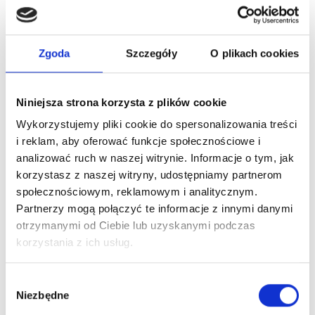
Zaloguj się
Zgoda
Szczegóły
O plikach cookies
Niniejsza strona korzysta z plików cookie
Dlaczego warto?
Wykorzystujemy pliki cookie do spersonalizowania treści
i reklam, aby oferować funkcje społecznościowe i
Oryginalny produkt z autoryzowanej
analizować ruch w naszej witrynie. Informacje o tym, jak
dystrybucji
korzystasz z naszej witryny, udostępniamy partnerom
społecznościowym, reklamowym i analitycznym.
Partnerzy mogą połączyć te informacje z innymi danymi
Wysyłka 24h z magazynu w Polsce
otrzymanymi od Ciebie lub uzyskanymi podczas
korzystania z ich usług.
Stały opiekun handlowy
Wybór
Niezbędne
zgody
Szybka obsługa zwrotów i reklamacji