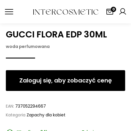
0
GUCCI FLORA EDP 30ML
woda perfumowana
Zaloguj się, aby zobaczyć cenę
EAN:
737052294667
Kategoria
Zapachy dla kobiet