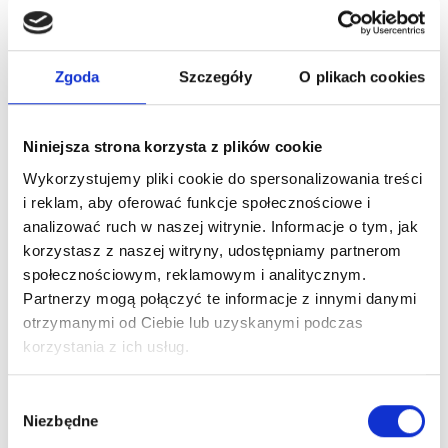
Zaloguj się
Zgoda
Szczegóły
O plikach cookies
Niniejsza strona korzysta z plików cookie
Wykorzystujemy pliki cookie do spersonalizowania treści
Dlaczego warto?
i reklam, aby oferować funkcje społecznościowe i
Oryginalny produkt z autoryzowanej
analizować ruch w naszej witrynie. Informacje o tym, jak
dystrybucji
korzystasz z naszej witryny, udostępniamy partnerom
społecznościowym, reklamowym i analitycznym.
Partnerzy mogą połączyć te informacje z innymi danymi
Wysyłka 24h z magazynu w Polsce
otrzymanymi od Ciebie lub uzyskanymi podczas
korzystania z ich usług.
Stały opiekun handlowy
Wybór
Niezbędne
zgody
Szybka obsługa zwrotów i reklamacji