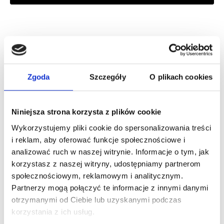
Zaloguj się, aby zobaczyć cenę
DOLCE&GABBANA DEVOTION POUR HOMME EDP
woda perfumowana
Zgoda
Szczegóły
O plikach cookies
Zaloguj się
Niniejsza strona korzysta z plików cookie
Wykorzystujemy pliki cookie do spersonalizowania treści
i reklam, aby oferować funkcje społecznościowe i
analizować ruch w naszej witrynie. Informacje o tym, jak
korzystasz z naszej witryny, udostępniamy partnerom
Dlaczego warto?
społecznościowym, reklamowym i analitycznym.
Partnerzy mogą połączyć te informacje z innymi danymi
Oryginalny produkt z autoryzowanej
otrzymanymi od Ciebie lub uzyskanymi podczas
dystrybucji
korzystania z ich usług.