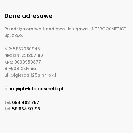
Dane adresowe
Przedsiębiorstwo Handlowo Usługowe „INTERCOSMETIC”
Sp. z o.o.
NIP: 5862280945
REGON: 221807190
KRS: 0000950877
81-534 Gdynia
ul. Olgierda 125a nr lok.1
biuro@ph-intercosmetic.pl
tel.
694 403 787
tel.
58 664 97 98