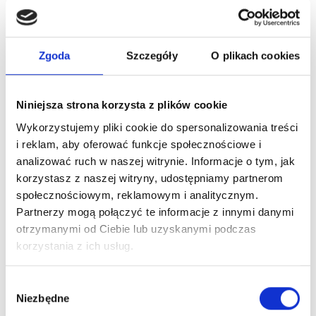
woda perfumowana
Zaloguj się
Zgoda
Szczegóły
O plikach cookies
Niniejsza strona korzysta z plików cookie
Wykorzystujemy pliki cookie do spersonalizowania treści
Dlaczego warto?
i reklam, aby oferować funkcje społecznościowe i
analizować ruch w naszej witrynie. Informacje o tym, jak
Oryginalny produkt z autoryzowanej
dystrybucji
korzystasz z naszej witryny, udostępniamy partnerom
społecznościowym, reklamowym i analitycznym.
Partnerzy mogą połączyć te informacje z innymi danymi
Wysyłka 24h z magazynu w Polsce
otrzymanymi od Ciebie lub uzyskanymi podczas
korzystania z ich usług.
Stały opiekun handlowy
Wybór
Niezbędne
zgody
Szybka obsługa zwrotów i reklamacji