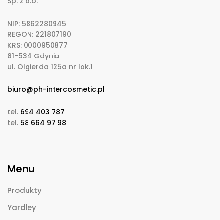
Sp. z o.o.
NIP: 5862280945
REGON: 221807190
KRS: 0000950877
81-534 Gdynia
ul. Olgierda 125a nr lok.1
biuro@ph-intercosmetic.pl
tel.
694 403 787
tel.
58 664 97 98
Menu
Produkty
Yardley