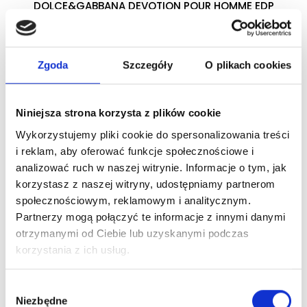
DOLCE&GABBANA DEVOTION POUR HOMME EDP
woda perfumowana
Zgoda
Szczegóły
O plikach cookies
Zaloguj się
Niniejsza strona korzysta z plików cookie
Wykorzystujemy pliki cookie do spersonalizowania treści
Dlaczego warto?
i reklam, aby oferować funkcje społecznościowe i
analizować ruch w naszej witrynie. Informacje o tym, jak
Oryginalny produkt z autoryzowanej
korzystasz z naszej witryny, udostępniamy partnerom
dystrybucji
społecznościowym, reklamowym i analitycznym.
Partnerzy mogą połączyć te informacje z innymi danymi
Wysyłka 24h z magazynu w Polsce
otrzymanymi od Ciebie lub uzyskanymi podczas
korzystania z ich usług.
Stały opiekun handlowy
Wybór
Niezbędne
zgody