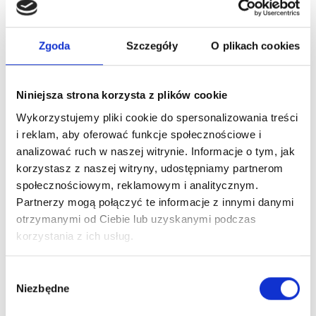
Zaloguj się
Zgoda
Szczegóły
O plikach cookies
Niniejsza strona korzysta z plików cookie
Dlaczego warto?
Wykorzystujemy pliki cookie do spersonalizowania treści
i reklam, aby oferować funkcje społecznościowe i
Oryginalny produkt z autoryzowanej
analizować ruch w naszej witrynie. Informacje o tym, jak
dystrybucji
korzystasz z naszej witryny, udostępniamy partnerom
społecznościowym, reklamowym i analitycznym.
Wysyłka 24h z magazynu w Polsce
Partnerzy mogą połączyć te informacje z innymi danymi
otrzymanymi od Ciebie lub uzyskanymi podczas
korzystania z ich usług.
Stały opiekun handlowy
Wybór
Niezbędne
zgody
Szybka obsługa zwrotów i reklamacji