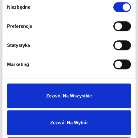
Wybór
Niezbędne
Stały opiekun handlowy
zgody
Preferencje
Szybka obsługa zwrotów i reklamacji
Statystyka
Marketing
MASZ KONTO?
Skontaktuj się z nami
Zezwól Na Wszystkie
Nasz dział sprzedaży hurtowej odpowie
w ciągu 1 dnia roboczego.
Zezwól Na Wybór
biuro@ph-intercosmetic.pl