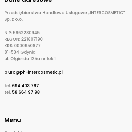
Przedsiębiorstwo Handlowo Usługowe „INTERCOSMETIC”
Sp. z o.o.
NIP: 5862280945
REGON: 221807190
KRS: 0000950877
81-534 Gdynia
ul. Olgierda 125a nr lok.1
biuro@ph-intercosmetic.pl
tel.
694 403 787
tel.
58 664 97 98
Menu