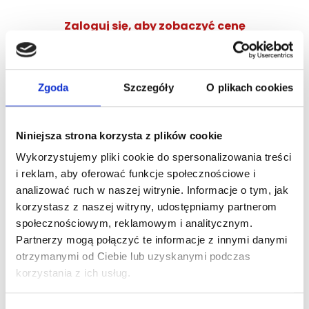
Zaloguj się, aby zobaczyć cenę
DOLCE&GABBANA DEVOTION POUR HOMME EDP
woda perfumowana
Zgoda
Szczegóły
O plikach cookies
Zaloguj się
Niniejsza strona korzysta z plików cookie
Wykorzystujemy pliki cookie do spersonalizowania treści
i reklam, aby oferować funkcje społecznościowe i
analizować ruch w naszej witrynie. Informacje o tym, jak
Dlaczego warto?
korzystasz z naszej witryny, udostępniamy partnerom
społecznościowym, reklamowym i analitycznym.
Oryginalny produkt z autoryzowanej
dystrybucji
Partnerzy mogą połączyć te informacje z innymi danymi
otrzymanymi od Ciebie lub uzyskanymi podczas
korzystania z ich usług.
Wysyłka 24h z magazynu w Polsce