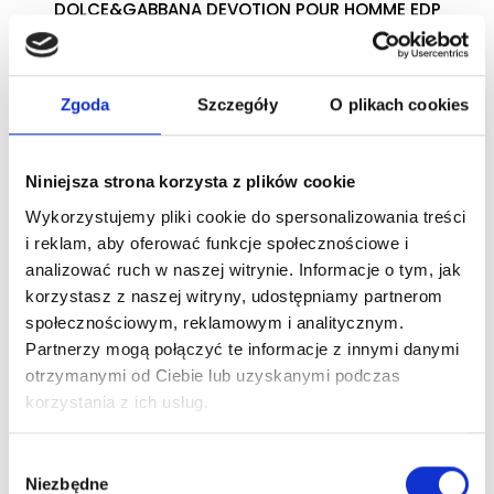
DOLCE&GABBANA DEVOTION POUR HOMME EDP
woda perfumowana
Zgoda
Szczegóły
O plikach cookies
Zaloguj się
Niniejsza strona korzysta z plików cookie
Wykorzystujemy pliki cookie do spersonalizowania treści
Dlaczego warto?
i reklam, aby oferować funkcje społecznościowe i
analizować ruch w naszej witrynie. Informacje o tym, jak
Oryginalny produkt z autoryzowanej
korzystasz z naszej witryny, udostępniamy partnerom
dystrybucji
społecznościowym, reklamowym i analitycznym.
Partnerzy mogą połączyć te informacje z innymi danymi
Wysyłka 24h z magazynu w Polsce
otrzymanymi od Ciebie lub uzyskanymi podczas
korzystania z ich usług.
Stały opiekun handlowy
Wybór
Niezbędne
zgody