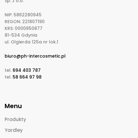
Sp. z o.o.
NIP: 5862280945
REGON: 221807190
KRS: 0000950877
81-534 Gdynia
ul. Olgierda 125a nr lok.1
biuro@ph-intercosmetic.pl
tel.
694 403 787
tel.
58 664 97 98
Menu
Produkty
Yardley