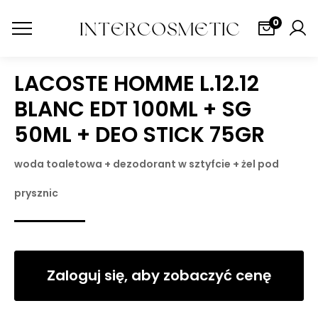
0
LACOSTE HOMME L.12.12
BLANC EDT 100ML + SG
50ML + DEO STICK 75GR
woda toaletowa + dezodorant w sztyfcie + żel pod
prysznic
Zaloguj się, aby zobaczyć cenę