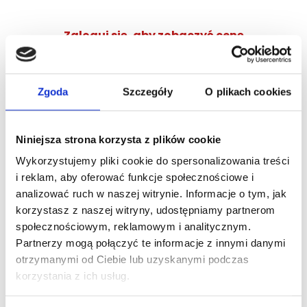
Zaloguj się, aby zobaczyć cenę
DOLCE&GABBANA DEVOTION POUR HOMME EDP
woda perfumowana
Zgoda
Szczegóły
O plikach cookies
Zaloguj się
Niniejsza strona korzysta z plików cookie
Wykorzystujemy pliki cookie do spersonalizowania treści
i reklam, aby oferować funkcje społecznościowe i
analizować ruch w naszej witrynie. Informacje o tym, jak
Dlaczego warto?
korzystasz z naszej witryny, udostępniamy partnerom
społecznościowym, reklamowym i analitycznym.
Oryginalny produkt z autoryzowanej
Partnerzy mogą połączyć te informacje z innymi danymi
dystrybucji
otrzymanymi od Ciebie lub uzyskanymi podczas
korzystania z ich usług.
Wysyłka 24h z magazynu w Polsce