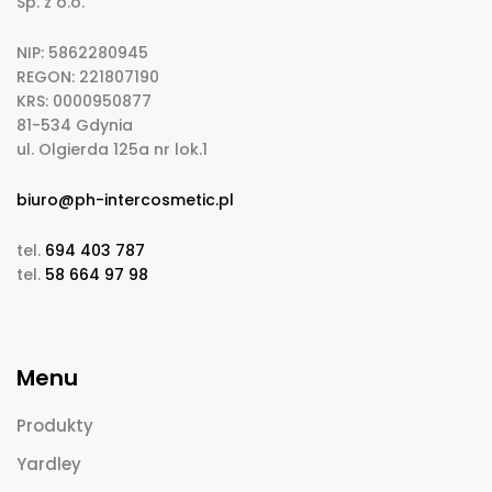
Sp. z o.o.
NIP: 5862280945
REGON: 221807190
KRS: 0000950877
81-534 Gdynia
ul. Olgierda 125a nr lok.1
biuro@ph-intercosmetic.pl
tel.
694 403 787
tel.
58 664 97 98
Menu
Produkty
Yardley