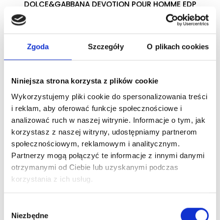
DOLCE&GABBANA DEVOTION POUR HOMME EDP
woda perfumowana
Zgoda
Szczegóły
O plikach cookies
Zaloguj się
Niniejsza strona korzysta z plików cookie
Wykorzystujemy pliki cookie do spersonalizowania treści
Dlaczego warto?
i reklam, aby oferować funkcje społecznościowe i
analizować ruch w naszej witrynie. Informacje o tym, jak
Oryginalny produkt z autoryzowanej
korzystasz z naszej witryny, udostępniamy partnerom
dystrybucji
społecznościowym, reklamowym i analitycznym.
Partnerzy mogą połączyć te informacje z innymi danymi
Wysyłka 24h z magazynu w Polsce
otrzymanymi od Ciebie lub uzyskanymi podczas
korzystania z ich usług.
Stały opiekun handlowy
Wybór
Niezbędne
zgody