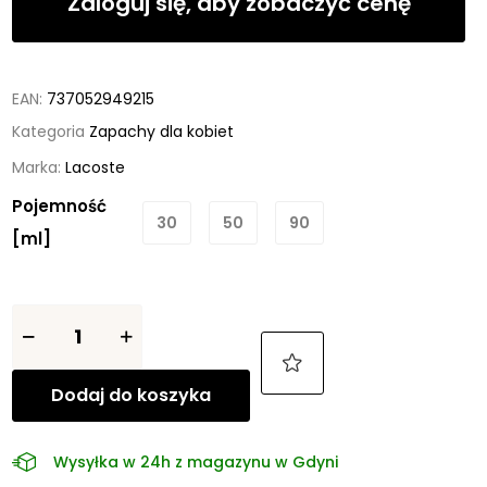
Zaloguj się, aby zobaczyć cenę
EAN:
737052949215
Kategoria
Zapachy dla kobiet
Marka:
Lacoste
Pojemność
30
50
90
[ml]
Dodaj do koszyka
Wysyłka w 24h z magazynu w Gdyni