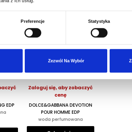
nia z ich usług.
Preferencje
Statystyka
Zezwól Na Wybór
Z
eresować
obaczyć
Zaloguj się, aby zobaczyć
cenę
NG EDP
DOLCE&GABBANA DEVOTION
POUR HOMME EDP
ana
woda perfumowana