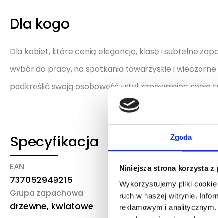
Dla kogo
Dla kobiet, które cenią elegancję, klasę i subtelne za
wybór do pracy, na spotkania towarzyskie i wieczorne 
podkreślić swoją osobowość i styl zapewniając sobie t
Specyfikacja
Zgoda
EAN
Marka/producent
Niniejsza strona korzysta z
737052949215
Lacoste
Wykorzystujemy pliki cookie 
Grupa zapachowa
ruch w naszej witrynie. Inf
drzewne, kwiatowe
reklamowym i analitycznym. 