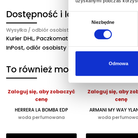
uzyskanymi podczas korzysta
Dostępność i logistyka
Wybór
Niezbędne
zgody
Wysyłka / odbiór osobisty
Czas realizacji
Kurier DHL, Paczkomat
3-6 dni robocze
InPost, odiór osobisty
Odmowa
To również może Ciebie zaint
Zaloguj się, aby zobaczyć
Zaloguj się, aby z
cenę
cenę
HERRERA LA BOMBA EDP
ARMANI MY WAY YLA
woda perfumowana
woda perfumow