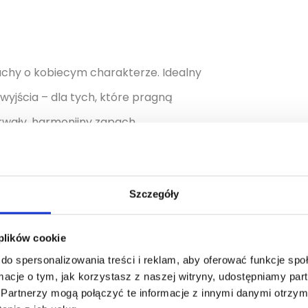
pachy o kobiecym charakterze. Idealny
wyjścia – dla tych, które pragną
rwały, harmonijny zapach.
Szczegóły
Pojemność [ml]
 plików cookie
30, 50, 90
do spersonalizowania treści i reklam, aby oferować funkcje sp
ormacje o tym, jak korzystasz z naszej witryny, udostępniamy p
Partnerzy mogą połączyć te informacje z innymi danymi otrzym