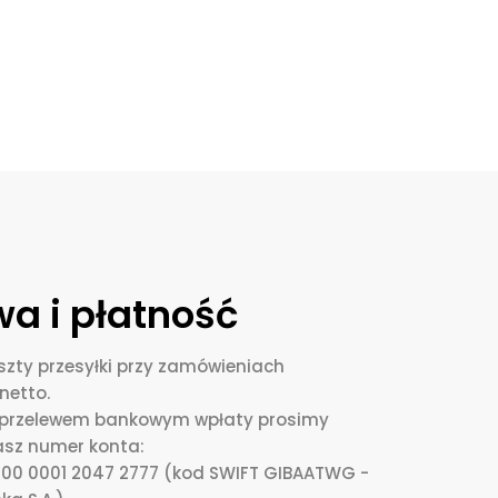
a i płatność
zty przesyłki przy zamówieniach
netto.
i przelewem bankowym wpłaty prosimy
asz numer konta:
0000 0001 2047 2777 (kod SWIFT GIBAATWG -