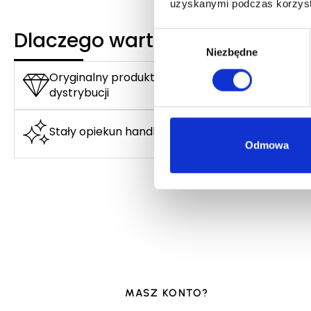
uzyskanymi podczas korzysta
Dlaczego warto?
Wybór
Niezbędne
zgody
Oryginalny produkt z autoryzowanej
dystrybucji
Stały opiekun handlowy
Odmowa
MASZ KONTO?