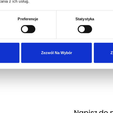
nia z ich usług.
Preferencje
Statystyka
Wysyłka 24h z magazynu w Polsce
Szybka obsługa zwrotów i reklamacji
Zezwól Na Wybór
Z
Napisz do 