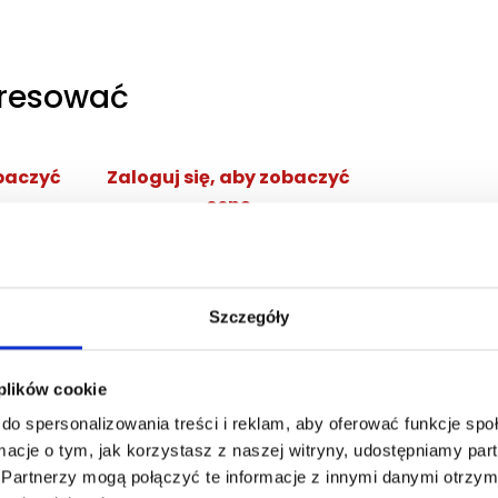
eresować
obaczyć
Zaloguj się, aby zobaczyć
cenę
NG EDP
DOLCE&GABBANA DEVOTION
POUR HOMME EDP
ana
woda perfumowana
Szczegóły
Zaloguj się
cej
 plików cookie
do spersonalizowania treści i reklam, aby oferować funkcje sp
ormacje o tym, jak korzystasz z naszej witryny, udostępniamy p
Partnerzy mogą połączyć te informacje z innymi danymi otrzym