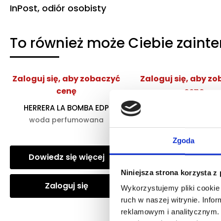
InPost, odiór osobisty
To również może Ciebie zaint
Zaloguj się, aby zobaczyć
Zaloguj się, aby z
cenę
cenę
HERRERA LA BOMBA EDP
ARMANI MY WAY YLA
woda perfumowana
woda perfumow
Zgoda
Dowiedz się więcej
Dowiedz się wię
Niniejsza strona korzysta z
Zaloguj się
Zaloguj się
Wykorzystujemy pliki cookie 
ruch w naszej witrynie. Inf
reklamowym i analitycznym. 