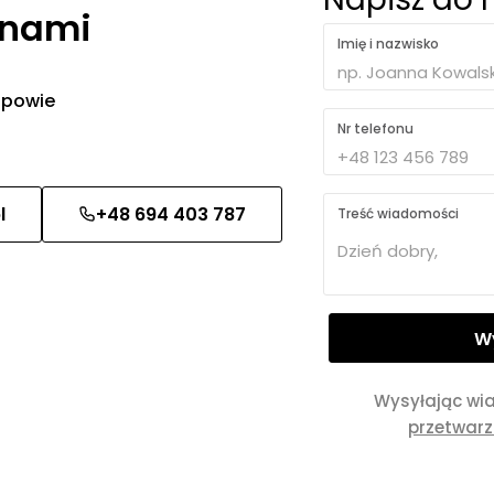
 nami
Imię i nazwisko
 odpowie
Nr telefonu
l
+48 694 403 787
Treść wiadomości
Wysyłając wi
przetwar