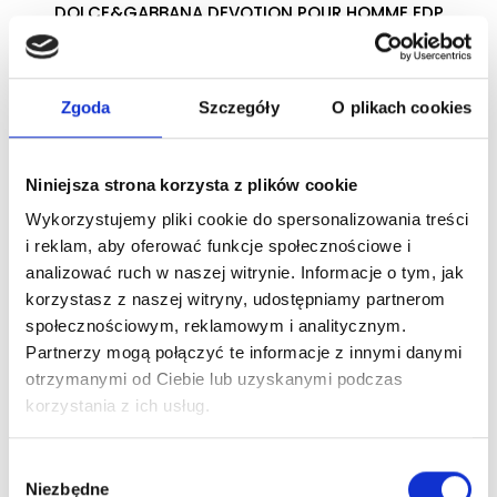
DOLCE&GABBANA DEVOTION POUR HOMME EDP
woda perfumowana
Zgoda
Szczegóły
O plikach cookies
Zaloguj się
Niniejsza strona korzysta z plików cookie
Wykorzystujemy pliki cookie do spersonalizowania treści
Dlaczego warto?
i reklam, aby oferować funkcje społecznościowe i
analizować ruch w naszej witrynie. Informacje o tym, jak
Oryginalny produkt z autoryzowanej
korzystasz z naszej witryny, udostępniamy partnerom
dystrybucji
społecznościowym, reklamowym i analitycznym.
Partnerzy mogą połączyć te informacje z innymi danymi
otrzymanymi od Ciebie lub uzyskanymi podczas
Wysyłka 24h z magazynu w Polsce
korzystania z ich usług.
Stały opiekun handlowy
Wybór
Niezbędne
zgody