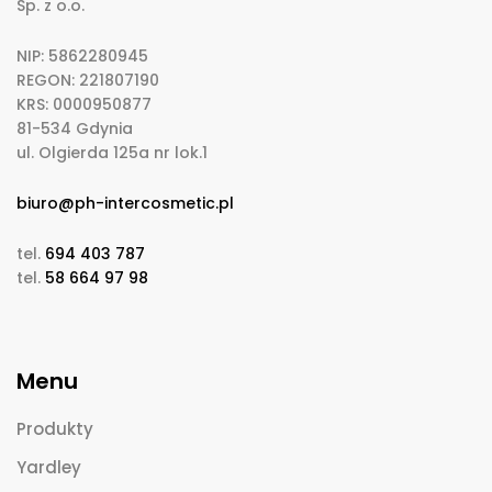
Sp. z o.o.
NIP: 5862280945
REGON: 221807190
KRS: 0000950877
81-534 Gdynia
ul. Olgierda 125a nr lok.1
biuro@ph-intercosmetic.pl
tel.
694 403 787
tel.
58 664 97 98
Menu
Produkty
Yardley