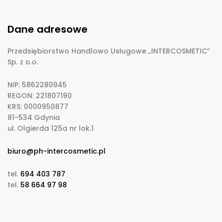
Dane adresowe
Przedsiębiorstwo Handlowo Usługowe „INTERCOSMETIC”
Sp. z o.o.
NIP: 5862280945
REGON: 221807190
KRS: 0000950877
81-534 Gdynia
ul. Olgierda 125a nr lok.1
biuro@ph-intercosmetic.pl
tel.
694 403 787
tel.
58 664 97 98