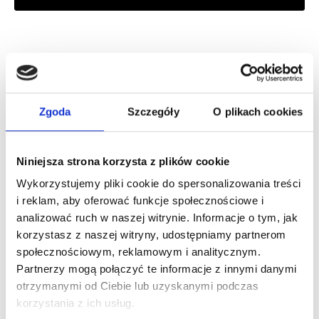
Zaloguj się, aby zobaczyć cenę
DOLCE&GABBANA DEVOTION POUR HOMME EDP
woda perfumowana
Zgoda
Szczegóły
O plikach cookies
Zaloguj się
Niniejsza strona korzysta z plików cookie
Wykorzystujemy pliki cookie do spersonalizowania treści
i reklam, aby oferować funkcje społecznościowe i
analizować ruch w naszej witrynie. Informacje o tym, jak
korzystasz z naszej witryny, udostępniamy partnerom
Dlaczego warto?
społecznościowym, reklamowym i analitycznym.
Partnerzy mogą połączyć te informacje z innymi danymi
Oryginalny produkt z autoryzowanej
otrzymanymi od Ciebie lub uzyskanymi podczas
dystrybucji
korzystania z ich usług.