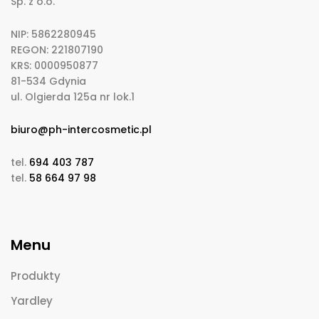
Sp. z o.o.
NIP: 5862280945
REGON: 221807190
KRS: 0000950877
81-534 Gdynia
ul. Olgierda 125a nr lok.1
biuro@ph-intercosmetic.pl
tel.
694 403 787
tel.
58 664 97 98
Menu
Produkty
Yardley