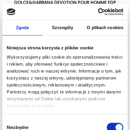
DOLCE&GABBANA DEVOTION POUR HOMME EDP
woda perfumowana
Zgoda
Szczegóły
O plikach cookies
Zaloguj się
Niniejsza strona korzysta z plików cookie
Wykorzystujemy pliki cookie do spersonalizowania treści
Dlaczego warto?
i reklam, aby oferować funkcje społecznościowe i
analizować ruch w naszej witrynie. Informacje o tym, jak
Oryginalny produkt z autoryzowanej
korzystasz z naszej witryny, udostępniamy partnerom
dystrybucji
społecznościowym, reklamowym i analitycznym.
Partnerzy mogą połączyć te informacje z innymi danymi
Wysyłka 24h z magazynu w Polsce
otrzymanymi od Ciebie lub uzyskanymi podczas
korzystania z ich usług.
Stały opiekun handlowy
Wybór
Niezbędne
zgody