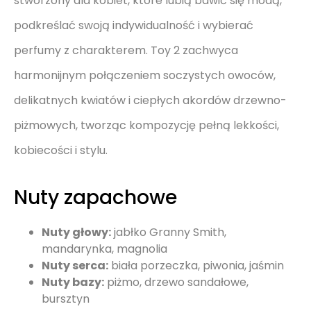
stworzony dla kobiet, które lubią bawić się modą,
podkreślać swoją indywidualność i wybierać
perfumy z charakterem. Toy 2 zachwyca
harmonijnym połączeniem soczystych owoców,
delikatnych kwiatów i ciepłych akordów drzewno-
piżmowych, tworząc kompozycję pełną lekkości,
kobiecości i stylu.
Nuty zapachowe
Nuty głowy:
jabłko Granny Smith,
mandarynka, magnolia
Nuty serca:
biała porzeczka, piwonia, jaśmin
Nuty bazy:
piżmo, drzewo sandałowe,
bursztyn