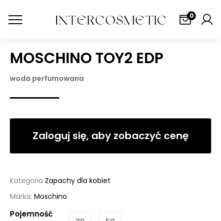
0
MOSCHINO TOY2 EDP
woda perfumowana
Zaloguj się, aby zobaczyć cenę
Kategoria
Zapachy dla kobiet
Marka:
Moschino
Pojemność