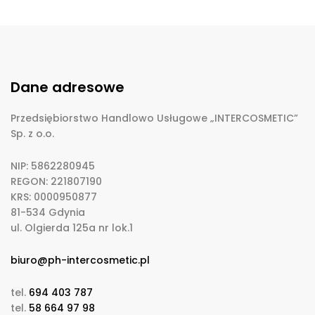
Dane adresowe
Przedsiębiorstwo Handlowo Usługowe „INTERCOSMETIC”
Sp. z o.o.
NIP: 5862280945
REGON: 221807190
KRS: 0000950877
81-534 Gdynia
ul. Olgierda 125a nr lok.1
biuro@ph-intercosmetic.pl
tel.
694 403 787
tel.
58 664 97 98