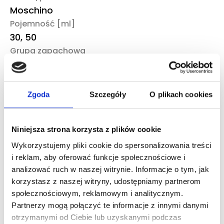
Moschino
Pojemność [ml]
30, 50
Grupa zapachowa
drzewne, kwiatowe
Dostępność i logistyka
Zgoda
Szczegóły
O plikach cookies
Wysyłka / odbiór osobisty
Kurier DHL, Paczkomat InPost, odiór osobisty
Niniejsza strona korzysta z plików cookie
Czas realizacji
Wykorzystujemy pliki cookie do spersonalizowania treści
3-6 dni robocze
i reklam, aby oferować funkcje społecznościowe i
analizować ruch w naszej witrynie. Informacje o tym, jak
korzystasz z naszej witryny, udostępniamy partnerom
To również może Ciebie
społecznościowym, reklamowym i analitycznym.
zainteresować
Partnerzy mogą połączyć te informacje z innymi danymi
otrzymanymi od Ciebie lub uzyskanymi podczas