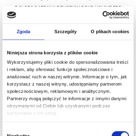
DOLCE&GABBANA DEVOTION POUR HOMME EDP
woda perfumowana
Zgoda
Szczegóły
O plikach cookies
Zaloguj się
Niniejsza strona korzysta z plików cookie
Wykorzystujemy pliki cookie do spersonalizowania treści
i reklam, aby oferować funkcje społecznościowe i
Dlaczego warto?
analizować ruch w naszej witrynie. Informacje o tym, jak
korzystasz z naszej witryny, udostępniamy partnerom
Oryginalny produkt z autoryzowanej
dystrybucji
społecznościowym, reklamowym i analitycznym.
Partnerzy mogą połączyć te informacje z innymi danymi
otrzymanymi od Ciebie lub uzyskanymi podczas
Wysyłka 24h z magazynu w Polsce
korzystania z ich usług.
Stały opiekun handlowy
Wybór
Niezbędne