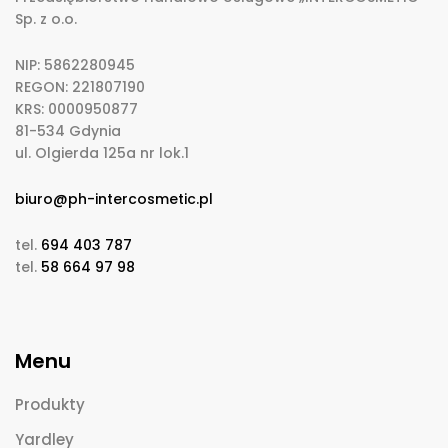
Sp. z o.o.
NIP: 5862280945
REGON: 221807190
KRS: 0000950877
81-534 Gdynia
ul. Olgierda 125a nr lok.1
biuro@ph-intercosmetic.pl
tel.
694 403 787
tel.
58 664 97 98
Menu
Produkty
Yardley