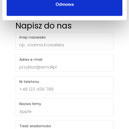
+48 694 403 787
Odmowa
Napisz do nas
Imię i nazwisko
Adres e-mail
Nr telefonu
Nazwa firmy
Treść wiadomości