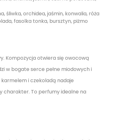
 śliwka, orchidea, jaśmin, konwalia, róża
lada, fasolka tonka, bursztyn, piżmo
wy. Kompozycja otwiera się owocową
dzi w bogate serce pełne miodowych i
, karmelem i czekoladą nadaje
y charakter. To perfumy idealne na