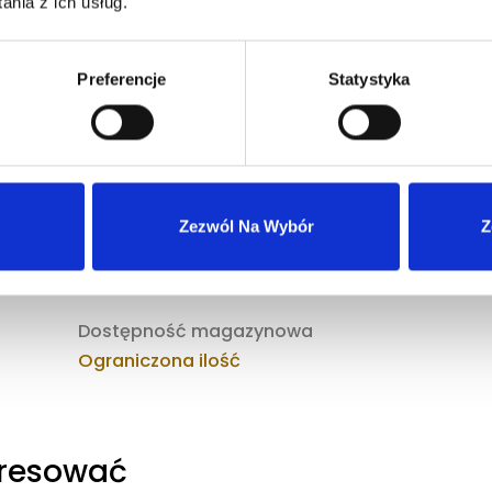
nia z ich usług.
Preferencje
Statystyka
Pojemność [ml]
25
Zezwól Na Wybór
Z
Dostępność magazynowa
Ograniczona ilość
eresować