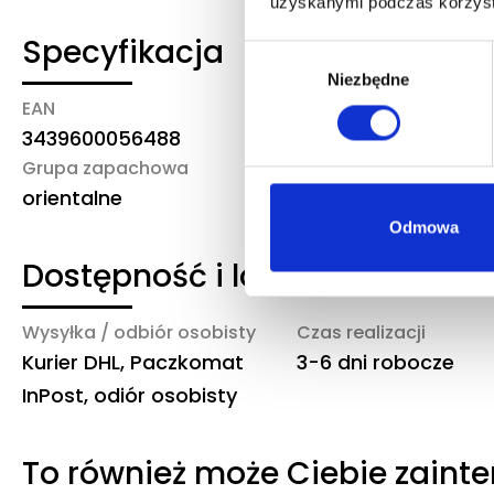
uzyskanymi podczas korzysta
Specyfikacja
Wybór
Niezbędne
zgody
EAN
Marka/producent
3439600056488
Mugler
Grupa zapachowa
orientalne
Odmowa
Dostępność i logistyka
Wysyłka / odbiór osobisty
Czas realizacji
Kurier DHL, Paczkomat
3-6 dni robocze
InPost, odiór osobisty
To również może Ciebie zaint