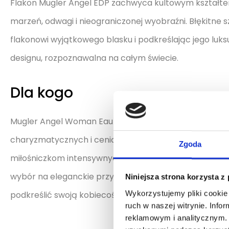
Flakon Mugler Angel EDP zachwyca kultowym kształte
marzeń, odwagi i nieograniczonej wyobraźni. Błękitne sz
flakonowi wyjątkowego blasku i podkreślając jego luk
designu, rozpoznawalna na całym świecie.
Dla kogo
Mugler Angel Woman Eau de Parfum to propozycja dla 
charyzmatycznych i ceniących niebanalne kompozycj
Zgoda
miłośniczkom intensywnych, słodkich perfum gourmand
wybór na eleganckie przyjęcia, wieczorne wyjścia i wsz
Niniejsza strona korzysta z
Wykorzystujemy pliki cookie 
podkreślić swoją kobiecość, odwagę i niepowtarzalny s
ruch w naszej witrynie. Inf
reklamowym i analitycznym. 