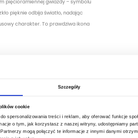
m pięcioramiennej gwiazdy – symbolu
kło pięknie odbija światło, nadając
susowy charakter. To prawdziwa ikona
kobiet pewnych siebie,
e zapachowe. Przypadnie do gustu
Szczegóły
 o wyjątkowej trwałości. To doskonały
ystkie chwile, w których chcesz
 plików cookie
do spersonalizowania treści i reklam, aby oferować funkcje sp
tyl.
ormacje o tym, jak korzystasz z naszej witryny, udostępniamy p
Partnerzy mogą połączyć te informacje z innymi danymi otrzym