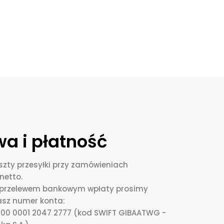
a i płatność
zty przesyłki przy zamówieniach
netto.
i przelewem bankowym wpłaty prosimy
asz numer konta:
0000 0001 2047 2777 (kod SWIFT GIBAATWG -