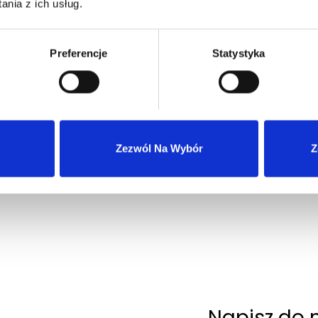
nia z ich usług.
Preferencje
Statystyka
Wysyłka 24h z magazynu w Polsce
Szybka obsługa zwrotów i reklamacji
Zezwól Na Wybór
Z
Napisz do 