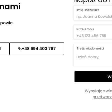
 nami
Imię i nazwisko
 odpowie
Nr telefonu
l
+48 694 403 787
Treść wiadomości
Wysyłając wi
przetwar