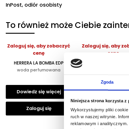
InPost, odiór osobisty
To również może Ciebie zaint
Zaloguj się, aby zobaczyć
Zaloguj się, aby z
cenę
cenę
HERRERA LA BOMBA EDP
ARMANI MY WAY YLA
woda perfumowana
woda perfumow
Zgoda
Dowiedz się więcej
Dowiedz się wię
Niniejsza strona korzysta z
Zaloguj się
Zaloguj się
Wykorzystujemy pliki cookie 
ruch w naszej witrynie. Inf
reklamowym i analitycznym. 