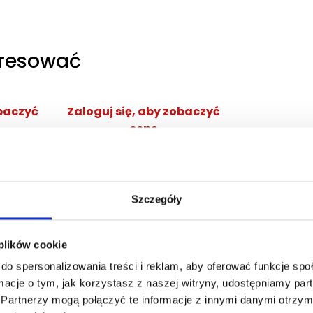
eresować
obaczyć
Zaloguj się, aby zobaczyć
cenę
NG EDP
DOLCE&GABBANA DEVOTION
POUR HOMME EDP
ana
woda perfumowana
Szczegóły
Zaloguj się
cej
 plików cookie
do spersonalizowania treści i reklam, aby oferować funkcje sp
ormacje o tym, jak korzystasz z naszej witryny, udostępniamy p
Partnerzy mogą połączyć te informacje z innymi danymi otrzym