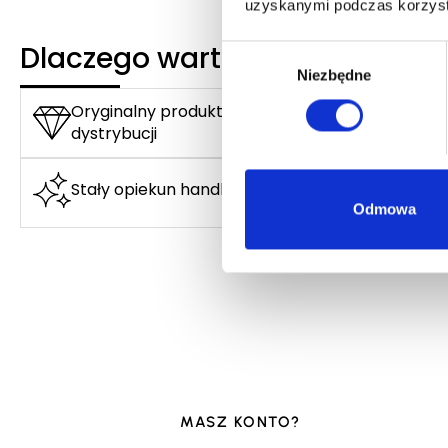
uzyskanymi podczas korzysta
Dlaczego warto?
Wybór
Niezbędne
zgody
Oryginalny produkt z autoryzowanej
dystrybucji
Stały opiekun handlowy
Odmowa
MASZ KONTO?