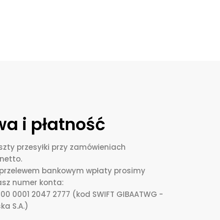
a i płatność
zty przesyłki przy zamówieniach
netto.
i przelewem bankowym wpłaty prosimy
asz numer konta:
0000 0001 2047 2777 (kod SWIFT GIBAATWG -
ka S.A.)