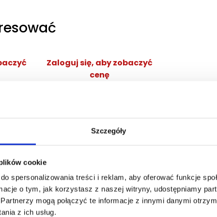
eresować
obaczyć
Zaloguj się, aby zobaczyć
cenę
NG EDP
DOLCE&GABBANA DEVOTION
POUR HOMME EDP
ana
woda perfumowana
Szczegóły
Zaloguj się
cej
 plików cookie
do spersonalizowania treści i reklam, aby oferować funkcje sp
ormacje o tym, jak korzystasz z naszej witryny, udostępniamy p
Partnerzy mogą połączyć te informacje z innymi danymi otrzym
nia z ich usług.