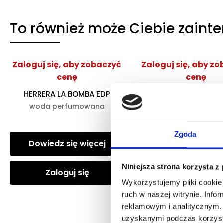
To również może Ciebie zaint
Zaloguj się, aby zobaczyć
Zaloguj się, aby z
cenę
cenę
HERRERA LA BOMBA EDP
ARMANI MY WAY YLA
woda perfumowana
woda perfumow
Zgoda
Dowiedz się więcej
Dowiedz się wię
Niniejsza strona korzysta z
Zaloguj się
Zaloguj się
Wykorzystujemy pliki cookie 
ruch w naszej witrynie. Inf
reklamowym i analitycznym. 
uzyskanymi podczas korzysta