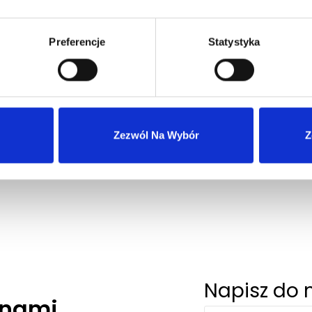
Preferencje
Statystyka
Wysyłka 24h z magazynu w Polsce
Szybka obsługa zwrotów i reklamacji
Zezwól Na Wybór
Z
Napisz do 
 nami