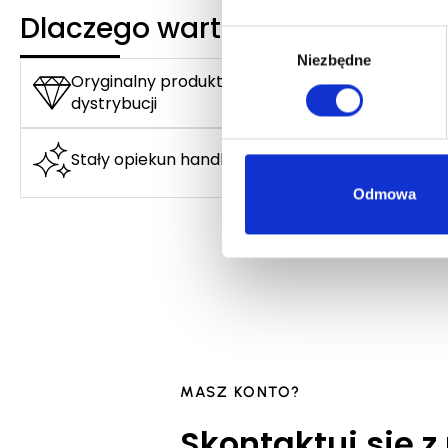
Dlaczego warto?
Wybór
Niezbędne
zgody
Oryginalny produkt z autoryzowanej
dystrybucji
Stały opiekun handlowy
Odmowa
MASZ KONTO?
Skontaktuj się z