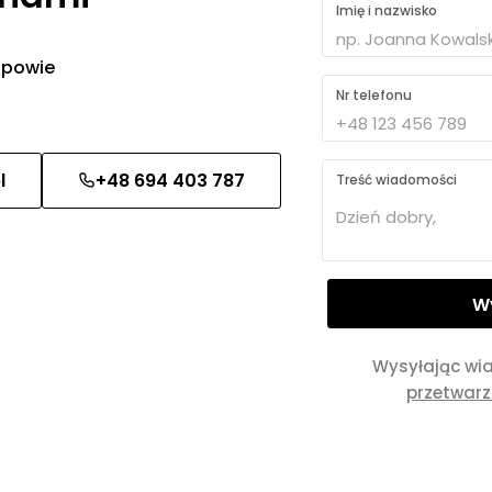
Imię i nazwisko
 odpowie
Nr telefonu
l
+48 694 403 787
Treść wiadomości
Wysyłając wi
przetwar