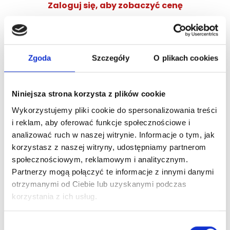
Zaloguj się, aby zobaczyć cenę
DOLCE&GABBANA DEVOTION POUR HOMME EDP
woda perfumowana
Zgoda
Szczegóły
O plikach cookies
Zaloguj się
Niniejsza strona korzysta z plików cookie
Wykorzystujemy pliki cookie do spersonalizowania treści
i reklam, aby oferować funkcje społecznościowe i
Dlaczego warto?
analizować ruch w naszej witrynie. Informacje o tym, jak
korzystasz z naszej witryny, udostępniamy partnerom
Oryginalny produkt z autoryzowanej
społecznościowym, reklamowym i analitycznym.
dystrybucji
Partnerzy mogą połączyć te informacje z innymi danymi
otrzymanymi od Ciebie lub uzyskanymi podczas
Wysyłka 24h z magazynu w Polsce
korzystania z ich usług.
Wybór