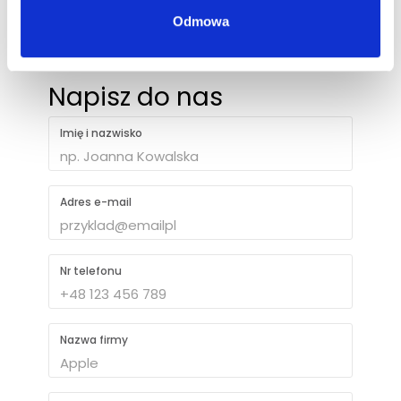
Odmowa
+48 694 403 787
Napisz do nas
Imię i nazwisko
Adres e-mail
Nr telefonu
Nazwa firmy