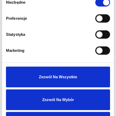
Stały opiekun handlowy
Niezbędne
zgody
Szybka obsługa zwrotów i reklamacji
Preferencje
Statystyka
Marketing
MASZ KONTO?
Skontaktuj się z nami
Zezwól Na Wszystkie
Nasz dział sprzedaży hurtowej odpowie
w ciągu 1 dnia roboczego.
Zezwól Na Wybór
biuro@ph-intercosmetic.pl