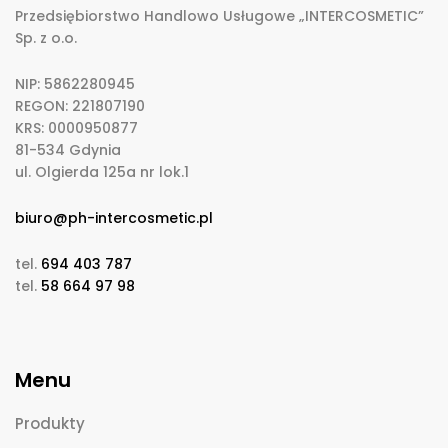
Przedsiębiorstwo Handlowo Usługowe „INTERCOSMETIC”
Sp. z o.o.
NIP: 5862280945
REGON: 221807190
KRS: 0000950877
81-534 Gdynia
ul. Olgierda 125a nr lok.1
biuro@ph-intercosmetic.pl
tel.
694 403 787
tel.
58 664 97 98
Menu
Produkty