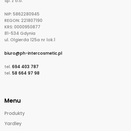
Sp. z o.o.
NIP: 5862280945
REGON: 221807190
KRS: 0000950877
81-534 Gdynia
ul. Olgierda 125a nr lok.1
biuro@ph-intercosmetic.pl
tel.
694 403 787
tel.
58 664 97 98
Menu
Produkty
Yardley