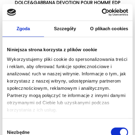
DOLCE&GABBANA DEVOTION POUR HOMME EDP
woda perfumowana
Zgoda
Szczegóły
O plikach cookies
Zaloguj się
Niniejsza strona korzysta z plików cookie
Wykorzystujemy pliki cookie do spersonalizowania treści
Dlaczego warto?
i reklam, aby oferować funkcje społecznościowe i
analizować ruch w naszej witrynie. Informacje o tym, jak
Oryginalny produkt z autoryzowanej
korzystasz z naszej witryny, udostępniamy partnerom
dystrybucji
społecznościowym, reklamowym i analitycznym.
Partnerzy mogą połączyć te informacje z innymi danymi
Wysyłka 24h z magazynu w Polsce
otrzymanymi od Ciebie lub uzyskanymi podczas
korzystania z ich usług.
Stały opiekun handlowy
Wybór
Niezbędne
zgody