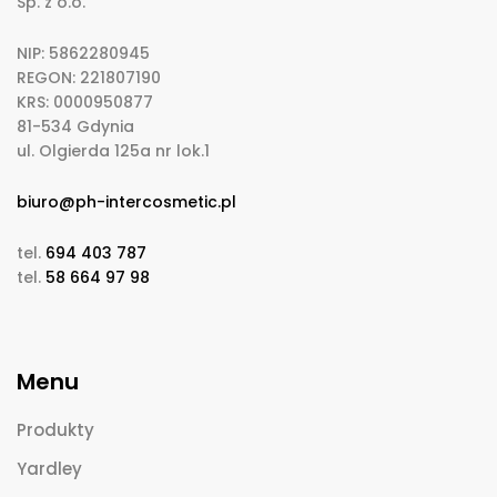
Sp. z o.o.
NIP: 5862280945
REGON: 221807190
KRS: 0000950877
81-534 Gdynia
ul. Olgierda 125a nr lok.1
biuro@ph-intercosmetic.pl
tel.
694 403 787
tel.
58 664 97 98
Menu
Produkty
Yardley