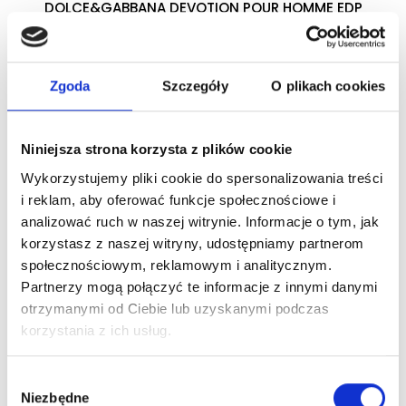
DOLCE&GABBANA DEVOTION POUR HOMME EDP
woda perfumowana
Zgoda
Szczegóły
O plikach cookies
Zaloguj się
Niniejsza strona korzysta z plików cookie
Wykorzystujemy pliki cookie do spersonalizowania treści
Dlaczego warto?
i reklam, aby oferować funkcje społecznościowe i
analizować ruch w naszej witrynie. Informacje o tym, jak
Oryginalny produkt z autoryzowanej
korzystasz z naszej witryny, udostępniamy partnerom
dystrybucji
społecznościowym, reklamowym i analitycznym.
Partnerzy mogą połączyć te informacje z innymi danymi
Wysyłka 24h z magazynu w Polsce
otrzymanymi od Ciebie lub uzyskanymi podczas
korzystania z ich usług.
Stały opiekun handlowy
Wybór
Niezbędne
zgody