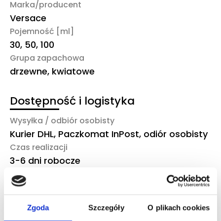
Marka/producent
Versace
Pojemność [ml]
30, 50, 100
Grupa zapachowa
drzewne, kwiatowe
Dostępność i logistyka
Wysyłka / odbiór osobisty
Kurier DHL, Paczkomat InPost, odiór osobisty
Czas realizacji
3-6 dni robocze
To również może Ciebie
zainteresować
Zgoda
Szczegóły
O plikach cookies