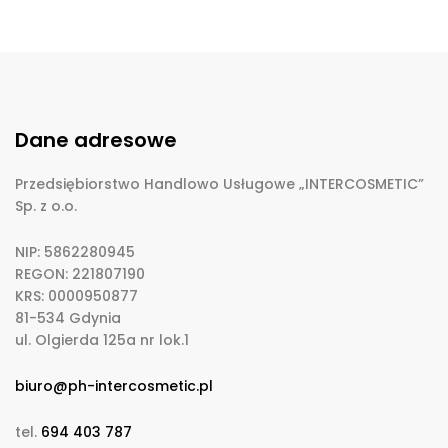
Dane adresowe
Przedsiębiorstwo Handlowo Usługowe „INTERCOSMETIC”
Sp. z o.o.
NIP: 5862280945
REGON: 221807190
KRS: 0000950877
81-534 Gdynia
ul. Olgierda 125a nr lok.1
biuro@ph-intercosmetic.pl
tel.
694 403 787