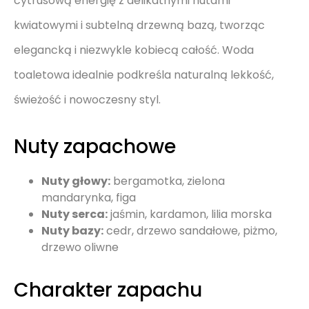
cytrusową energię z delikatnymi nutami
kwiatowymi i subtelną drzewną bazą, tworząc
elegancką i niezwykle kobiecą całość. Woda
toaletowa idealnie podkreśla naturalną lekkość,
świeżość i nowoczesny styl.
Nuty zapachowe
Nuty głowy:
bergamotka, zielona
mandarynka, figa
Nuty serca:
jaśmin, kardamon, lilia morska
Nuty bazy:
cedr, drzewo sandałowe, piżmo,
drzewo oliwne
Charakter zapachu