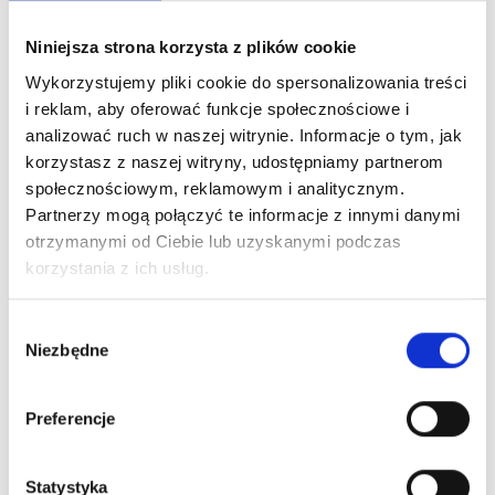
Zaloguj się, aby zobaczyć cenę
Niniejsza strona korzysta z plików cookie
HERRERA LA BOMBA EDP
Wykorzystujemy pliki cookie do spersonalizowania treści
woda perfumowana
i reklam, aby oferować funkcje społecznościowe i
analizować ruch w naszej witrynie. Informacje o tym, jak
korzystasz z naszej witryny, udostępniamy partnerom
Dowiedz się więcej
społecznościowym, reklamowym i analitycznym.
Partnerzy mogą połączyć te informacje z innymi danymi
Zaloguj się
otrzymanymi od Ciebie lub uzyskanymi podczas
korzystania z ich usług.
Wybór
Niezbędne
zgody
Zaloguj się, aby zobaczyć cenę
ARMANI MY WAY YLANG EDP
Preferencje
woda perfumowana
Statystyka