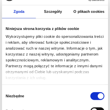
Zaloguj się
Zgoda
Szczegóły
O plikach cookies
Niniejsza strona korzysta z plików cookie
Dlaczego warto?
Wykorzystujemy pliki cookie do spersonalizowania treści
Oryginalny produkt z autoryzowanej
i reklam, aby oferować funkcje społecznościowe i
dystrybucji
analizować ruch w naszej witrynie. Informacje o tym, jak
korzystasz z naszej witryny, udostępniamy partnerom
Wysyłka 24h z magazynu w Polsce
społecznościowym, reklamowym i analitycznym.
Partnerzy mogą połączyć te informacje z innymi danymi
otrzymanymi od Ciebie lub uzyskanymi podczas
Stały opiekun handlowy
korzystania z ich usług.
Wybór
Szybka obsługa zwrotów i reklamacji
Niezbędne
zgody