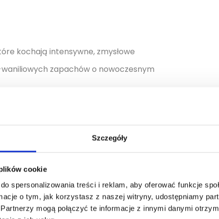
 które kochają intensywne, zmysłowe
no-waniliowych zapachów o nowoczesnym
Szczegóły
Pojemność [ml]
 plików cookie
30, 50, 90
do spersonalizowania treści i reklam, aby oferować funkcje sp
ormacje o tym, jak korzystasz z naszej witryny, udostępniamy p
Partnerzy mogą połączyć te informacje z innymi danymi otrzym