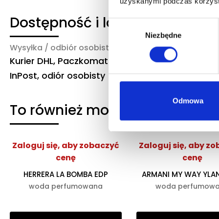
uzyskanymi podczas korzysta
Dostępność i logistyka
Wybór
Niezbędne
zgody
Wysyłka / odbiór osobisty
Czas realizacji
Kurier DHL, Paczkomat
3-6 dni robocze
InPost, odiór osobisty
Odmowa
To również może Ciebie zaint
Zaloguj się, aby zobaczyć
Zaloguj się, aby z
cenę
cenę
HERRERA LA BOMBA EDP
ARMANI MY WAY YLA
woda perfumowana
woda perfumow