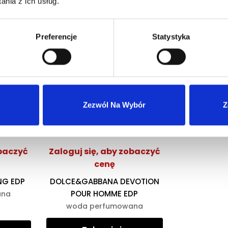
nia z ich usług.
Preferencje
Statystyka
Zezwól Na Wybór
Z
eresować
obaczyć
Zaloguj się, aby zobaczyć
cenę
NG EDP
DOLCE&GABBANA DEVOTION
POUR HOMME EDP
ana
woda perfumowana