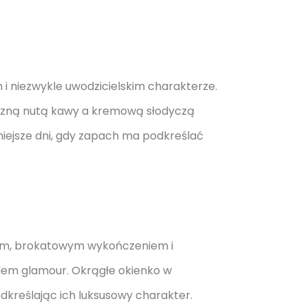
i niezwykle uwodzicielskim charakterze.
zną nutą kawy a kremową słodyczą
odniejsze dni, gdy zapach ma podkreślać
nym, brokatowym wykończeniem i
em glamour. Okrągłe okienko w
odkreślając ich luksusowy charakter.