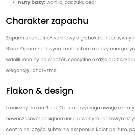
Nuty bazy:
wanilia, paczula, cedr
Charakter zapachu
Zapach orientalno-waniliowy o głębokim, intensywnym 
Black Opium zachwyca kontrastem między energetyc
wanilii. Idealny na wieczór, specjalne okazje oraz chł
elegancję i charyzmę.
Flakon & design
Ikoniczny flakon Black Opium przyciąga uwagę czar
nowoczesnym designem inspirowanym rockowym styl
centralnej części subtelnie eksponuje kolor perfum, p