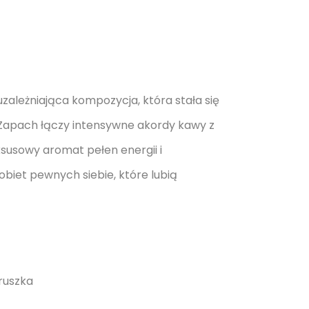
ależniająca kompozycja, która stała się
 Zapach łączy intensywne akordy kawy z
uksusowy aromat pełen energii i
biet pewnych siebie, które lubią
ruszka