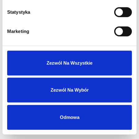
ARMANI MY WAY YLANG EDP
woda perfumowana
Statystyka
Marketing
Dowiedz się więcej
Zaloguj się
Zezwól Na Wszystkie
Zaloguj się, aby zobaczyć cenę
Zezwól Na Wybór
DOLCE&GABBANA DEVOTION POUR HOMME EDP
woda perfumowana
Odmowa
Zaloguj się