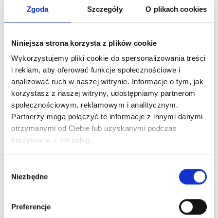
Zgoda
Szczegóły
O plikach cookies
To również może Ciebie
zainteresować
Niniejsza strona korzysta z plików cookie
Zaloguj się, aby zobaczyć cenę
Wykorzystujemy pliki cookie do spersonalizowania treści
i reklam, aby oferować funkcje społecznościowe i
HERRERA LA BOMBA EDP
analizować ruch w naszej witrynie. Informacje o tym, jak
woda perfumowana
korzystasz z naszej witryny, udostępniamy partnerom
społecznościowym, reklamowym i analitycznym.
Partnerzy mogą połączyć te informacje z innymi danymi
Dowiedz się więcej
otrzymanymi od Ciebie lub uzyskanymi podczas
korzystania z ich usług.
Zaloguj się
Wybór
Niezbędne
zgody
Zaloguj się, aby zobaczyć cenę
Preferencje